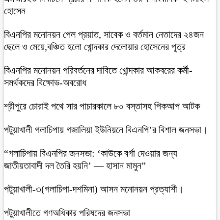
হোসেন
বিএনপির মনোনয়ন পেল প্রয়াত, সাবেক ও বর্তমান নেতাদের ২৪জন
ছেলে ও মেয়ে,বঞ্চিত হলো খোন্দকার দেলোয়ার হোসেনের পুত্র
বিএনপির মনোনয়ন পরিবর্তনের দাবিতে খোন্দকার আকবরের কর্মী-
সমর্থকদের বিক্ষোভ-অবরোধ
শ্রীপুরে চোরাই পথে সার পাচারকালে ৮০ বস্তাসহ পিকআপ আটক
‎পটুয়াখালী গলাচিপায় গজালিয়া ইউনিয়নে বিএনপি’র বিশাল জনসভা।
“গলাচিপায় বিএনপির জনসভা: ‘কাউকে বর্গা দেওয়ার জন্য
জাতীয়তাবাদী দল তৈরি হয়নি’ — হাসান মামুন”
পটুয়াখালী-৩(গলাচিপা-দশমিনা) আসন মনোনয়ন প্রত্যাশী।
পটুয়াখালীতে গণঅধিকার পরিষদের জনসভা