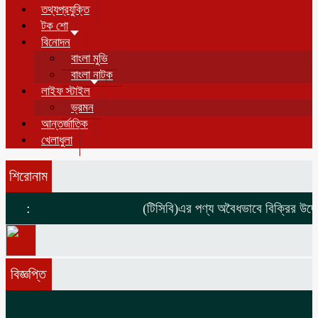
তথ্যপ্রযুক্তি
টক শো
বিনোদন
বাংলা মুভি
বাংলা নাটক
লাইফ স্টাইল
ভ্রমন
আন্তর্জাতিক
খেলাধুলা
শিরোনাম
:
(টিসিবি)এর পণ্য অবৈধভাবে বিক্রির উদ্দেশ
বিজ্ঞপ্তি