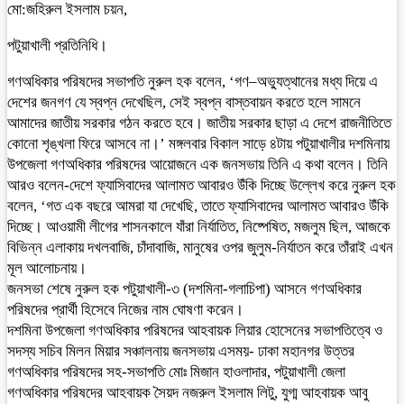
মো:জহিরুল ইসলাম চয়ন,
পটুয়াখালী প্রতিনিধি।
গণঅধিকার পরিষদের সভাপতি নুরুল হক বলেন, ‘গণ–অভ্যুত্থানের মধ্য দিয়ে এ
দেশের জনগণ যে স্বপ্ন দেখেছিল, সেই স্বপ্ন বাস্তবায়ন করতে হলে সামনে
আমাদের জাতীয় সরকার গঠন করতে হবে। জাতীয় সরকার ছাড়া এ দেশে রাজনীতিতে
কোনো শৃঙ্খলা ফিরে আসবে না।’ মঙ্গলবার বিকাল সাড়ে ৪টায় পটুয়াখালীর দশমিনায়
উপজেলা গণঅধিকার পরিষদের আয়োজনে এক জনসভায় তিনি এ কথা বলেন। তিনি
আরও বলেন-দেশে ফ্যাসিবাদের আলামত আবারও উঁকি দিচ্ছে উল্লেখ করে নুরুল হক
বলেন, ‘গত এক বছরে আমরা যা দেখেছি, তাতে ফ্যাসিবাদের আলামত আবারও উঁকি
দিচ্ছে। আওয়ামী লীগের শাসনকালে যাঁরা নির্যাতিত, নিষ্পেষিত, মজলুম ছিল, আজকে
বিভিন্ন এলাকায় দখলবাজি, চাঁদাবাজি, মানুষের ওপর জুলুম-নির্যাতন করে তাঁরাই এখন
মূল আলোচনায়।
জনসভা শেষে নুরুল হক পটুয়াখালী-৩ (দশমিনা-গলাচিপা) আসনে গণঅধিকার
পরিষদের প্রার্থী হিসেবে নিজের নাম ঘোষণা করেন।
দশমিনা উপজেলা গণঅধিকার পরিষদের আহবায়ক লিয়ার হোসেনের সভাপতিত্বে ও
সদস্য সচিব মিলন মিয়ার সঞ্চালনায় জনসভায় এসময়- ঢাকা মহানগর উত্তর
গণঅধিকার পরিষদের সহ-সভাপতি মোঃ মিজান হাওলাদার, পটুয়াখালী জেলা
গণঅধিকার পরিষদের আহবায়ক সৈয়দ নজরুল ইসলাম লিটু, যুগ্ম আহবায়ক আবু