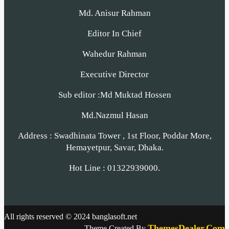
Md. Anisur Rahman
Editor In Chief
Wahedur Rahman
Executive Director
Sub editor :Md Muktad Hossen
Md.Nazmul Hasan
Address : Swadhinata Tower , 1st Floor, Poddar More,
Hemayetpur, Savar, Dhaka.
Hot Line : 01322939000.
All rights reserved © 2024 banglasoft.net
ThemesDealer.Com
Theme Created By