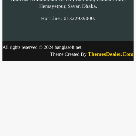
Hemayetpur, Savar, Dhaka.
Hot Line : 01322939000.
All rights reserved © 2024 banglasoft.net
ThemesDealer.Com
Theme Created By