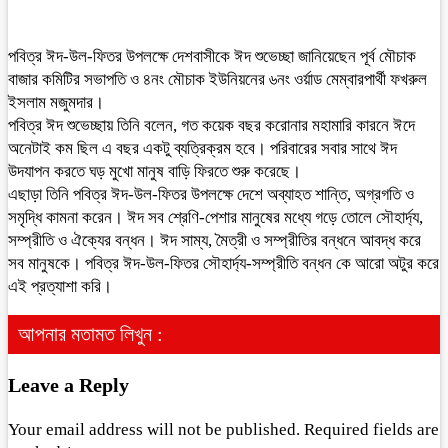
পবিত্র ঈদ-উল-ফিতর উপলক্ষে দেশবাসীকে ঈদ শুভেচ্ছা জানিয়েছেন পূর্ব মৌচাক
বাজার কমিটির সভাপতি ও ৪নং মৌচাক ইউনিয়নের ৬নং ওর্য়াড মেম্বারপার্থী ফখরুল
ইসলাম মজুমদার।
পবিত্র ঈদ শুভেচ্ছায় তিনি বলেন, গত কয়েক বছর করোনার মহামারি কারনে ঈদে
অনেটাই কম ছিল এ বছর একটু ব্যত্রিক্রম হবে। পরিবারের সবার সাথে ঈদ
উদযাপন করতে ঘড় মুখো মানুষ বাড়ি ফিরতে শুরু করেছে।
এছাড়া তিনি পবিত্র ঈদ-উল-ফিতর উপলক্ষে দেশে অব্যাহত শান্তি, অগ্রগতি ও
সমৃদ্ধি কামনা করেন। ঈদ সব শ্রেণি-পেশার মানুষের মধ্যে গড়ে তোলে সৌহার্দ্য,
সম্প্রীতি ও ঐক্যের বন্ধন। ঈদ সাম্য, মৈত্রী ও সম্প্রীতির বন্ধনে আবদ্ধ করে
সব মানুষকে। পবিত্র ঈদ-উল-ফিতর সৌহার্দ্য-সম্প্রীতি বন্ধন কে আরো অটুর করে
এই প্রত্যাশা করি।
আপনার মতামত লিখুন :
Leave a Reply
Your email address will not be published.
Required fields are