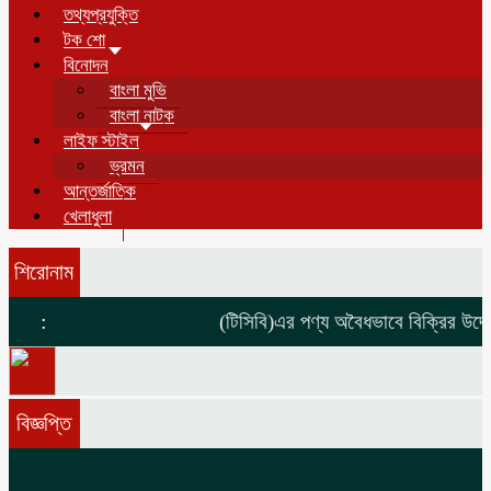
তথ্যপ্রযুক্তি
টক শো
বিনোদন
বাংলা মুভি
বাংলা নাটক
লাইফ স্টাইল
ভ্রমন
আন্তর্জাতিক
খেলাধুলা
শিরোনাম
:
(টিসিবি)এর পণ্য অবৈধভাবে বিক্রির উদ্দেশ
বিজ্ঞপ্তি