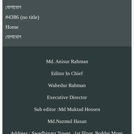
যোগাযোগ
#4386 (no title)
Home
যোগাযোগ
Md. Anisur Rahman
Editor In Chief
Wahedur Rahman
Executive Director
Sub editor :Md Muktad Hossen
Md.Nazmul Hasan
Address : Swadhinata Tower , 1st Floor, Poddar More,