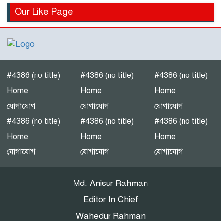
হোসেনের পুত্র
বিএনপির মনোনয়ন পরিবর্তনের
Our Like Page
দাবিতে খোন্দকার আকবরের
কর্মী-সমর্থকদের বিক্ষোভ-
অবরোধ
শ্রীপুরে চোরাই পথে সার
পাচারকালে ৮০ বস্তাসহ পিকআপ
#4386 (no title)
#4386 (no title)
#4386 (no title)
আটক
Home
Home
Home
যোগাযোগ
যোগাযোগ
যোগাযোগ
‎পটুয়াখালী গলাচিপায় গজালিয়া
#4386 (no title)
#4386 (no title)
#4386 (no title)
ইউনিয়নে বিএনপি’র বিশাল
Home
Home
Home
জনসভা।
যোগাযোগ
যোগাযোগ
যোগাযোগ
“গলাচিপায় বিএনপির জনসভা:
Md. Anisur Rahman
‘কাউকে বর্গা দেওয়ার জন্য
জাতীয়তাবাদী দল তৈরি হয়নি’
Editor In Chief
— হাসান মামুন”
Wahedur Rahman