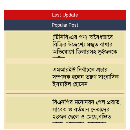
Last Update
Popular Post
(টিসিবি)এর পণ্য অবৈধভাবে
বিক্রির উদ্দেশ্যে মজুত রাখার
অভিযোগে ডিলারসহ দুইজনকে
আটক
এমআরইউ নির্বাচনে প্রচার
সম্পাদক হলেন তরুণ সাংবাদিক
ইসমাইল হোসেন
বিএনপির মনোনয়ন পেল প্রয়াত,
সাবেক ও বর্তমান নেতাদের
২৪জন ছেলে ও মেয়ে,বঞ্চিত
হলো খোন্দকার দেলোয়ার