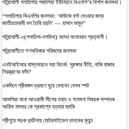
‎পটুয়াখালী গলাচিপায় গজালিয়া ইউনিয়নে বিএনপি’র বিশাল জনসভা।
“গলাচিপায় বিএনপির জনসভা: ‘কাউকে বর্গা দেওয়ার জন্য
জাতীয়তাবাদী দল তৈরি হয়নি’ — হাসান মামুন”
পটুয়াখালী-৩(গলাচিপা-দশমিনা) আসন মনোনয়ন প্রত্যাশী।
পটুয়াখালীতে গণঅধিকার পরিষদের জনসভা
এনইআইআর বাস্তবায়নে নয়া বিতর্ক: সুরক্ষার নীতি, নাকি বাজার
নিয়ন্ত্রণের ফাঁদ?
একদিনে শ্রীমঙ্গল ভ্রমণে ঘুরে দেখবেন যেসব স্পট
আশুলিয়া থানা আওয়ামী লীগের তথ্য ও গবেষণা বিষয়ক সম্পাদক
আরিফ মাদবর কে প্রকাশ্যে হত্যার হুমকি
শ্রীপুরে সড়ক দুর্ঘটনায় মোটরসাইকেল চালকের মৃত্যু