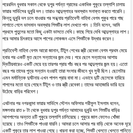
পরেরদিন বুধবার সকাল থেকে দুপুর পর্যন্ত গ্রামের একাধিক পুকুরে তল্লাশি চালায়
ফায়ার সার্ভিসের ডুবুরি দল। তারাও আব্দুল্লাহর অবস্থান সনাক্ত করতে পারেনি।
কিন্তু ডুবুরি দল চলে যাওয়ার পর সন্ধ্যায় প্রতিবেশী নাহিদা বেগম পুকুর পারে গাছ
লাগাতে গেলে ভাসমান অবস্থায় শিশুটির লাশ দেখতে পান । তিনি বলেন, আমি
প্রথমে পুতুলের মতো কিছু একটা ভাসতে দেখি। কাছে গিয়ে দেখি আব্দুল্লাহর লাশ।
পরে আমার চিৎকারে আসে পাশের লোকজন এসে শিশুটিকে উদ্ধার করেন।
প্রতিবেশী নাহিদা বেগম আরো জানান, টিটুল শেখের স্ত্রী রেবেকা বেগম প্রথম মেয়ে
হবার পর একটি মৃত ছেলে সন্তানের জন্ম দেয়। পরে ছেলে সন্তানের আশায়
দ্বিতীয়বারেও একটি মেয়ে হয় তারপর প্রায় পাঁচ বছর পর আব্দুল্লার জন্ম হয়। এতো
বছর পর তাদের পুত্র সন্তান হওয়াই তারা সংসার জীবনে খুব সুখী ছিল। ছেলেটার
এমন মর্মান্তিক দুর্ঘটনায় এখন পাগল প্রায় বাবা মা। এভাবে দুটি ছেলেকে হারিয়ে
গাপলের মতো হয়ে গেছেন টিটুল ও তার স্ত্রী রেবেকা। তাদের আহাজারি ভারি হয়ে
উঠেছে বাড়ির পরিবেশ।
এঘটনার পর নগরকান্দা ফায়ার সার্ভিসে স্টেশন অফিসার শরীফুল ইসলাম বলেন,
মঙ্গলবার রাত ৮ টা থেকে বুধবার দুপুর পর্যন্ত আমাদের ডুবুরি দল শিশুটির বাড়ির
আশপাশের অন্তত ৪টি পুকুরে তল্লাশি চালিয়েছে। পুকুরে জাল ফেলেও খোঁজা
হয়েছে। তাও শিশুটিকে পাওয়া যায়নি। আমরা চলে আসার পর বাড়ি থেকে অনেক দূরে
একটি পুকুরে তার লাশ পাওয়া গেছে। ধারনা করা হচ্ছে, শিশুটি খেলতে খেলতে পানিতে