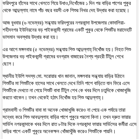
ফরিদপুরে হাঁসের সাথে খেলতে গিয়ে উধাও,নিখোঁজের ১ দিন পর বাড়ির পাশের পুকুর
থেকে আব্দুল্লাহ নামে পাঁচ বছর বয়সী এক শিশুর নিথর দেহ উদ্ধার করা হয়েছে।
আজ বুধবার (৬ নভেম্বর) সন্ধ্যায় ফরিদপুরের নগরকান্দা উপজেলার কোদালিয়া-
শহীদনগর ইউনিয়নের বড় পাইককান্দী গ্রামের একটি পুকুর থেকে শিশুটির মরাদেহটি
ভাসমান অবস্থায় উদ্ধার করা হয়।
এর আগে মঙ্গলবার (৫ নভেম্বর) সন্ধ্যায় শিশু আব্দুল্লাহ্ নিখোঁজ হয়। নিহত শিশু
উপজেলার বড় পাইককান্দী গ্রামের বনগ্রাম বাজারের নৈশ্য প্রহরী টিটুল শেখে
ছেলে।
স্থানীয় ইউপি সদস্য মো. সরোয়ার খান জানান, মঙ্গলবার সন্ধ্যায় বাড়ির উঠানে
শিশুটির মা শিশুটিকে হাসের সাথে খেলতে দেখে তিনি পাশে বাড়িতে যান ফিরে এসে
শিশুটিকে দেখতে না পেয়ে শিশুটি বাবা টিটুল শেখ কে খবর দিলে চতুদিকে খোজাখুজি
করতে থাকেন। তখন থেকেই হঠাৎ নিখোঁজ হয় শিশু আব্দুল্লাহ্।
গ্রামবাসী ও শিশুটির বাবা মা অনেক খোজাখুজি করেও না পেয়ে এক পর্যায়ে তারা
সন্ধেহ করে শিশু আবদুল্লাহ বাড়ির পাশে পুকুরে পরলো কিনা। তখন দ্রুত ফায়ার
সার্ভিস নগরকান্দাকে খবর দিলে রাত ৮টার দিকে নগরকান্দা ফায়ার সার্ভিসের কর্মীরা এসে
বাড়ির পাশে একটি পুকুরে অনেকক্ষন খোঁজাখুঁজি করেও শিশুটিকে পায়নি।