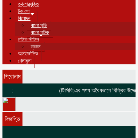
তথ্যপ্রযুক্তি
টক শো
বিনোদন
বাংলা মুভি
বাংলা নাটক
লাইফ স্টাইল
ভ্রমন
আন্তর্জাতিক
খেলাধুলা
শিরোনাম
:
(টিসিবি)এর পণ্য অবৈধভাবে বিক্রির উদ্দেশ্
বিজ্ঞপ্তি