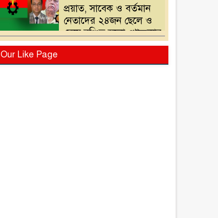
প্রয়াত, সাবেক ও বর্তমান
নেতাদের ২৪জন ছেলে ও
মেয়ে,বঞ্চিত হলো খোন্দকার
দেলোয়ার হোসেনের পুত্র
বিএনপির মনোনয়ন
Our Like Page
পরিবর্তনের দাবিতে
খোন্দকার আকবরের কর্মী-
সমর্থকদের বিক্ষোভ-
অবরোধ
শ্রীপুরে চোরাই পথে সার
পাচারকালে ৮০ বস্তাসহ
পিকআপ আটক
‎পটুয়াখালী গলাচিপায়
গজালিয়া ইউনিয়নে
বিএনপি’র বিশাল জনসভা।
“গলাচিপায় বিএনপির