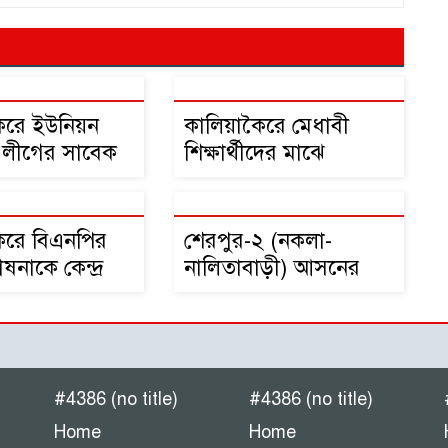
ৈরে ইউনিয়ন
কালিয়াকৈরে মেধাবী
 লীগের সাবেক
শিক্ষার্থীদের মাঝে
গ্রেফতার
১০হাজার গাছের চারা
বিতরণ
কৈরে বিএনপির
শেরপুর-২ (নকলা-
ষনাকে কেন্দ্র
নালিতাবাড়ী) আসনের
়া পাল্টা ধাওয়া
বিএনপি থেকে এমপি
মনোনয়ন প্রত্যাশী দুলাল
চৌধুরীর পক্ষ থেকে
শেরপুর জেলা বিএনপির
#4386 (no title)
#4386 (no title)
নবগঠিত কমিটির
নেতৃবৃন্দদের সাথে ফুলের
Home
Home