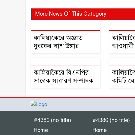
More News Of This Category
কালিয়াকৈরে অজ্ঞাত
কালিয়াক
যুবকের লাশ উদ্ধার
আওয়ামী
সভাপতি 
কালিয়াকৈরে বিএনপির
কালিয়া
সাবেক সাধারণ সম্পাদক
কমিটি ঘো
পারভেজ আহাম্মেদের
করে ধাওয
মুক্তির দাবিতে বিক্ষোভ ও
পথসভা
#4386 (no title)
#4386 (no title)
Home
Home