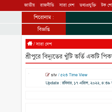
জাতীয়
রাজনীতি
সারা দেশ
তথ্যপ্রযুক্তি
টক শ
শিরোনাম :
বিজ্ঞপ্তি
/
সারা দেশ
শ্রীপুরে বিদ্যুতের খুঁটি ভর্তি একটি 
stv
/ ৫২৩ Time View
Update : রবিবার, ১৭ এপ্রিল, ২০২২, ৪:৩৯ 