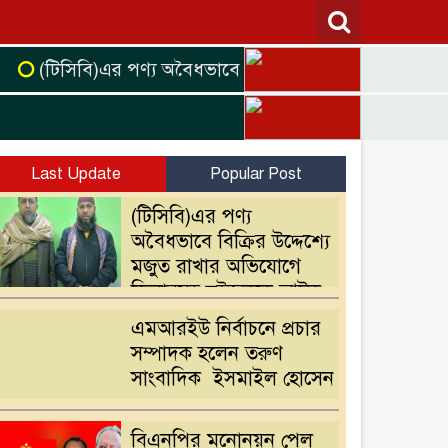
(টিসিবি)এর পণ্য অবৈধভাবে বিক্রির উদ্দেশ্যে মজুত রাখা
Last Update
Popular Post
(টিসিবি)এর পণ্য
অবৈধভাবে বিক্রির উদ্দেশ্যে
মজুত রাখার অভিযোগে
ডিলারসহ দুইজনকে আটক
এমআরইউ নির্বাচনে প্রচার
সম্পাদক হলেন তরুণ
সাংবাদিক ইসমাইল হোসেন
বিএনপির মনোনয়ন পেল