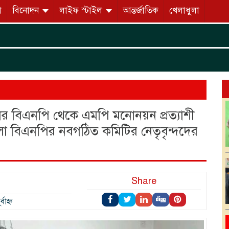
ো
বিনোদন
লাইফ স্টাইল
আন্তর্জাতিক
খেলাধুলা
র বিএনপি থেকে এমপি মনোনয়ন প্রত্যাশী
লা বিএনপির নবগঠিত কমিটির নেতৃবৃন্দদের
Share
বাহ্ন