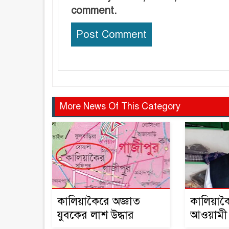
comment.
More News Of This Category
কালিয়াকৈরে অজ্ঞাত
কালিয়াক
যুবকের লাশ উদ্ধার
আওয়ামী
সভাপতি 