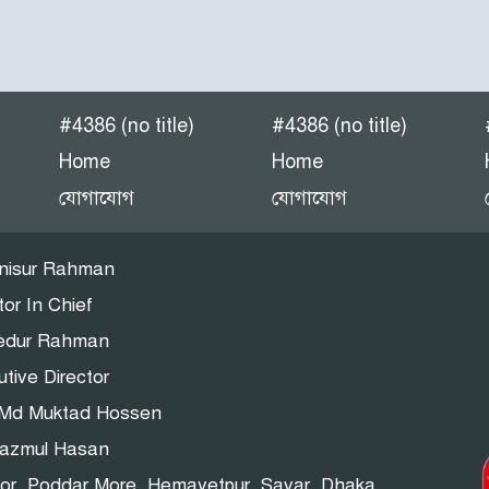
#4386 (no title)
#4386 (no title)
Home
Home
যোগাযোগ
যোগাযোগ
nisur Rahman
tor In Chief
dur Rahman
tive Director
 :Md Muktad Hossen
azmul Hasan
oor, Poddar More, Hemayetpur, Savar, Dhaka.