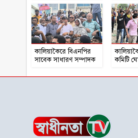
কালিয়াকৈরে বিএনপির
কালিয়া
সাবেক সাধারণ সম্পাদক
কমিটি ঘো
পারভেজ আহাম্মেদের
করে ধাওয
মুক্তির দাবিতে বিক্ষোভ ও
পথসভা