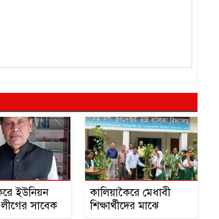
ৈরে ইউনিয়ন
কালিয়াকৈরে মেধাবী
 লীগের সাবেক
শিক্ষার্থীদের মাঝে
গ্রেফতার
১০হাজার গাছের চারা