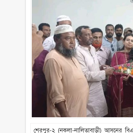
শেরপুর-২ (নকলা-নালিতাবাড়ী) আসনের বিএ