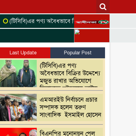
(টিসিবি)এর পণ্য অবৈধভাবে বিক্রির উদ্দেশ্যে মজুত রাখার 
Last Update
Popular Post
(টিসিবি)এর পণ্য
অবৈধভাবে বিক্রির উদ্দেশ্যে
মজুত রাখার অভিযোগে
ডিলারসহ দুইজনকে আটক
এমআরইউ নির্বাচনে প্রচার
সম্পাদক হলেন তরুণ
সাংবাদিক ইসমাইল হোসেন
বিএনপির মনোনয়ন পেল