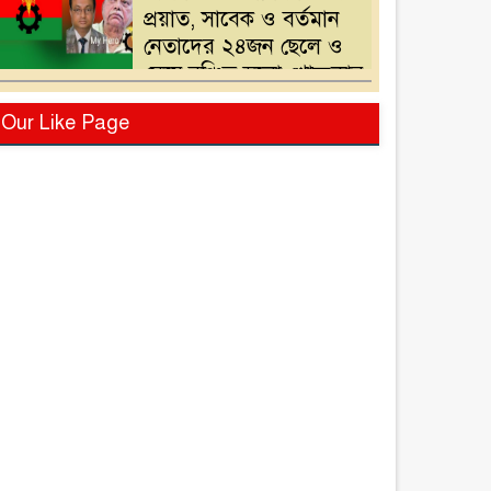
প্রয়াত, সাবেক ও বর্তমান
নেতাদের ২৪জন ছেলে ও
মেয়ে,বঞ্চিত হলো খোন্দকার
দেলোয়ার হোসেনের পুত্র
বিএনপির মনোনয়ন
Our Like Page
পরিবর্তনের দাবিতে
খোন্দকার আকবরের কর্মী-
সমর্থকদের বিক্ষোভ-
অবরোধ
শ্রীপুরে চোরাই পথে সার
পাচারকালে ৮০ বস্তাসহ
পিকআপ আটক
‎পটুয়াখালী গলাচিপায়
গজালিয়া ইউনিয়নে
বিএনপি’র বিশাল জনসভা।
“গলাচিপায় বিএনপির