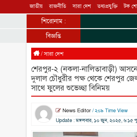
জাতীয়
রাজনীতি
সারা দেশ
তথ্যপ্রযুক্তি
টক শ
শিরোনাম :
বিজ্ঞপ্তি
/
সারা দেশ
শেরপুর-২ (নকলা-নালিতাবাড়ী) আসনে
দুলাল চৌধুরীর পক্ষ থেকে শেরপুর জে
সাথে ফুলের শুভেচ্ছা বিনিময়
News Editor
/ ২০৯ Time View
Update : মঙ্গলবার, ১০ জুন, ২০২৫, ৬:১৫ পূর্