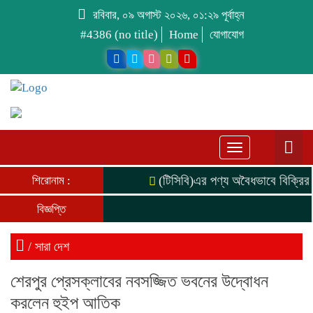
রবিবার, ০৯ অগাস্ট ২০২৬, ০১:২৯ পূর্বাহ্ন
#4386 (no title)
Home
যোগাযোগ
Toggle
navigation
(টিসিবি)এর পণ্য অবৈধভাবে বিক্রির 
শিরোনাম :
বিজ্ঞপ্তি
/
সারা দেশ
শেরপুর প্রেসক্লাবের নবসজ্জিত ভবনের উদ্বোধন
করলেন হুইপ আতিক