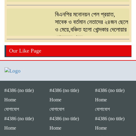
বিএনপির মনোনয়ন পেল প্রয়াত,
সাবেক ও বর্তমান নেতাদের ২৪জন ছেলে
ও মেয়ে,বঞ্চিত হলো খোন্দকার দেলোয়ার
হোসেনের পুত্র
বিএনপির মনোনয়ন পরিবর্তনের দাবিতে
Our Like Page
খোন্দকার আকবরের কর্মী-সমর্থকদের
বিক্ষোভ-অবরোধ
শ্রীপুরে চোরাই পথে সার পাচারকালে
৮০ বস্তাসহ পিকআপ আটক
#4386 (no title)
#4386 (no title)
#4386 (no title)
Home
Home
Home
যোগাযোগ
যোগাযোগ
যোগাযোগ
‎পটুয়াখালী গলাচিপায় গজালিয়া
#4386 (no title)
#4386 (no title)
#4386 (no title)
ইউনিয়নে বিএনপি’র বিশাল জনসভা।
Home
Home
Home