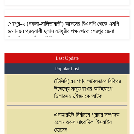
শেরপুর-২ (নকলা-নালিতাবাড়ী) আসনের বিএনপি থেকে এমপি
মনোনয়ন প্রত্যাশী দুলাল চৌধুরীর পক্ষ থেকে শেরপুর জেলা
বিএনপির নবগঠিত কমিটির নেতৃবৃন্দদের সাথে ফুলের শুভেচ্ছা
বিনিময়
Last Update
Popular Post
(টিসিবি)এর পণ্য অবৈধভাবে বিক্রির
উদ্দেশ্যে মজুত রাখার অভিযোগে
ডিলারসহ দুইজনকে আটক
এমআরইউ নির্বাচনে প্রচার সম্পাদক
হলেন তরুণ সাংবাদিক ইসমাইল
হোসেন