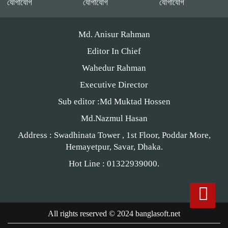
যোগাযোগ
যোগাযোগ
যোগাযোগ
“গলাচিপায় বিএনপির জনসভা: ‘কাউকে
Md. Anisur Rahman
বর্গা দেওয়ার জন্য জাতীয়তাবাদী দল
তৈরি হয়নি’ — হাসান মামুন”
Editor In Chief
Wahedur Rahman
পটুয়াখালী-৩(গলাচিপা-দশমিনা) আসন
Executive Director
মনোনয়ন প্রত্যাশী।
Sub editor :Md Muktad Hossen
Md.Nazmul Hasan
Address : Swadhinata Tower , 1st Floor, Poddar More,
পটুয়াখালীতে গণঅধিকার পরিষদের
Hemayetpur, Savar, Dhaka.
জনসভা
Hot Line : 01322939000.
এনইআইআর বাস্তবায়নে নয়া বিতর্ক:
সুরক্ষার নীতি, নাকি বাজার নিয়ন্ত্রণের
All rights reserved © 2024 banglasoft.net
ফাঁদ?