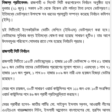
নিজস্ব প্রতিবেদক:
রাজশাহী ও সিলেট সিটি করপোরেশন নির্বাচন অনুষ্ঠিত হবে
বুধবার (২১ জুন)। সকাল ৮টা থেকে বিকেল ৪টা পর্যন্ত টানা চলবে ভোটগ্রহণ।
ইতিমধ্যে ভোটগ্রহণ উপলক্ষে সব ধরনের প্রস্তুতি সম্পন্ন করেছে নির্বাচন কমিশন
(ইসি)।
দুই সিটিতেই ইলেকট্রনিক ভোটিং মেশিনে (ইভিএম) ভোটগ্রহণ করা হবে।
ভোটারদের সুবিধার জন্য ইতিমধ্যে ঘোষণা করা হয়েছে সাধারণ ছুটিও। তার আগে
উৎসবমুখর পরিবেশে সোমবার রাতে শেষ হয়েছে নির্বাচনি প্রচার।
রাজশাহী সিটি নির্বাচন
রাজশাহী সিটিতে ১৫৫টি ভোটকেন্দ্রের ১ হাজার ১৫৩টি ভোটকক্ষে ৩ লাখ ৫১ হাজার
৯৮২ জন ভোটার তাদের ভোটাধিকার প্রয়োগের সুযোগ পাবেন। এরমধ্যে ১ লাখ ৭১
হাজার ১৬৭ জন পুরুষ, ১ লাখ ৮০ হাজার ৮০৯ জন নারী এবং ছয়জন হিজড়া ভোটার
রয়েছেন।
মেয়র পদে চারজন, ৩০টি সাধারণ ওয়ার্ড কাউন্সিলর পদে ১১১ জন এবং ১০টি সংরক্ষিত
ওয়ার্ড কাউন্সিলর পদে ৪৬ জন প্রার্থী প্রতিদ্বন্দ্বিতা করছেন।
মেয়র প্রার্থীরা হলেন- জাতীয় পার্টির মো. সাইফুল ইসলাম স্বপন, আওয়ামী লীগের
এএইচএম খায়রুজ্জামান লিটন, ইসলামী আন্দোলন বাংলাদেশের মো. মুরশিদ আলম