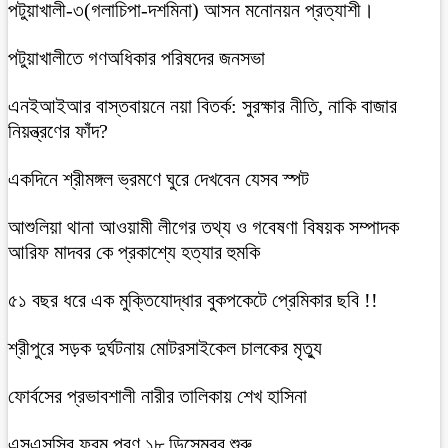
পটুয়াখালী-৩(গলাচিপা-দশমিনা) আসন মনোনয়ন প্রত্যাশী।
পটুয়াখালীতে গণঅধিকার পরিষদের জনসভা
এনইআইআর বাস্তবায়নে নয়া বিতর্ক: সুরক্ষার নীতি, নাকি বাজার
নিয়ন্ত্রণের ফাঁদ?
একদিনে শ্রীমঙ্গল ভ্রমণে ঘুরে দেখবেন যেসব স্পট
আশুলিয়া থানা আওয়ামী লীগের তথ্য ও গবেষণা বিষয়ক সম্পাদক
আরিফ মাদবর কে প্রকাশ্যে হত্যার হুমকি
৫১ বছর ধরে এক মুক্তিযোদ্ধার বুকপকেটে প্রেমিকার ছবি !!
শ্রীপুরে সড়ক দুর্ঘটনায় মোটরসাইকেল চালকের মৃত্যু
ফোর্বসের প্রভাবশালী নারীর তালিকায় শেখ হাসিনা
এসএসসির ফরম পূরণ ১৮ ডিসেম্বর শুরু