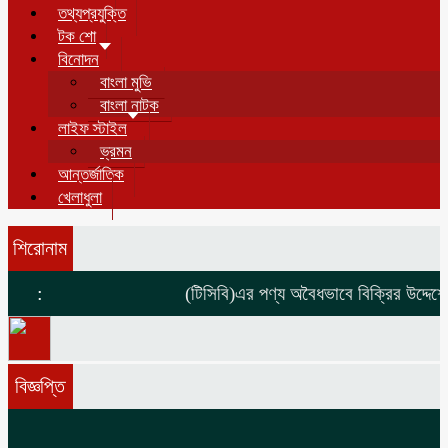
তথ্যপ্রযুক্তি
টক শো
বিনোদন
বাংলা মুভি
বাংলা নাটক
লাইফ স্টাইল
ভ্রমন
আন্তর্জাতিক
খেলাধুলা
শিরোনাম
:
(টিসিবি)এর পণ্য অবৈধভাবে বিক্রির উদ্দেশ্যে
বিজ্ঞপ্তি