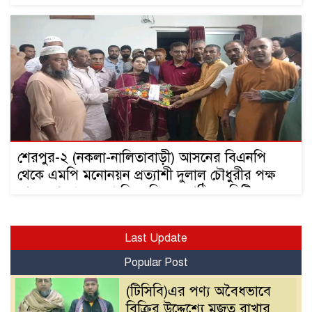
শেরপুর-২ (নকলা-নালিতাবাড়ী) আসনের বিএনপি
থেকে এমপি মনোনয়ন প্রত্যাশী দুলাল চৌধুরীর পক্ষ
থেকে শেরপুর জেলা বিএনপির নবগঠিত কমিটির
নেতৃবৃন্দদের সাথে ফুলের শুভেচ্ছা বিনিময়
Last Update
Popular Post
(টিসিবি)এর পণ্য অবৈধভাবে
বিক্রির উদ্দেশ্যে মজুত রাখার