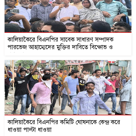
কালিয়াকৈরে বিএনপির সাবেক সাধারণ সম্পাদক
পারভেজ আহাম্মেদের মুক্তির দাবিতে বিক্ষোভ ও
পথসভা
কালিয়াকৈরে বিএনপির কমিটি ঘোষনাকে কেন্দ্র করে
ধাওয়া পাল্টা ধাওয়া