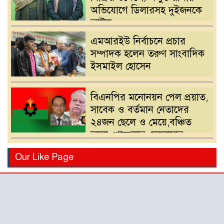
অভিযোগে ডিলারসহ দুইজনকে
আটক
এমআরইউ নির্বাচনে প্রচার
সম্পাদক হলেন তরুণ সাংবাদিক
ইসমাইল হোসেন
বিএনপির মনোনয়ন পেল প্রয়াত,
সাবেক ও বর্তমান নেতাদের
২৪জন ছেলে ও মেয়ে,বঞ্চিত
হলো খোন্দকার দেলোয়ার
হোসেনের পুত্র
বিএনপির মনোনয়ন পরিবর্তনের
Our Like Page
দাবিতে খোন্দকার আকবরের
কর্মী-সমর্থকদের বিক্ষোভ-
অবরোধ
শ্রীপুরে চোরাই পথে সার
পাচারকালে ৮০ বস্তাসহ পিকআপ