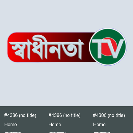
আটক
‎পটুয়াখালী গলাচিপায় গজালিয়া
ইউনিয়নে বিএনপি’র বিশাল
জনসভা।
“গলাচিপায় বিএনপির জনসভা:
‘কাউকে বর্গা দেওয়ার জন্য
জাতীয়তাবাদী দল তৈরি হয়নি’
— হাসান মামুন”
পটুয়াখালী-৩(গলাচিপা-দশমিনা)
আসন মনোনয়ন প্রত্যাশী।
#4386 (no title)
#4386 (no title)
#4386 (no title)
পটুয়াখালীতে গণঅধিকার
Home
Home
Home
পরিষদের জনসভা