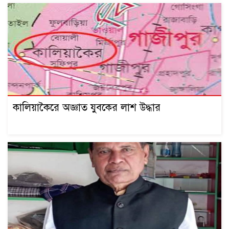
কালিয়াকৈরে অজ্ঞাত যুবকের লাশ উদ্ধার