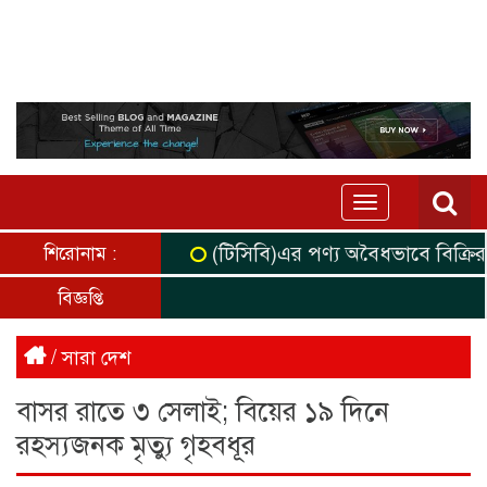
Toggle
navigation
(টিসিবি)এর পণ্য অবৈধভাবে বিক্রির উদ
শিরোনাম :
বিজ্ঞপ্তি
/
সারা দেশ
বাসর রাতে ৩ সেলাই; বিয়ের ১৯ দিনে
রহস্যজনক মৃত্যু গৃহবধূর