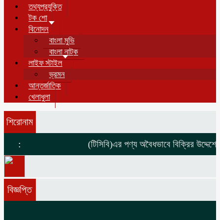
তথ্যপ্রযুক্তি
টক শো
বিনোদন
বাংলা মুভি
বাংলা নাটক
লাইফ স্টাইল
ভ্রমন
আন্তর্জাতিক
খেলাধুলা
শিরোনাম
:
(টিসিবি)এর পণ্য অবৈধভাবে বিক্রির উদ্দেশ্যে ম
বিজ্ঞপ্তি