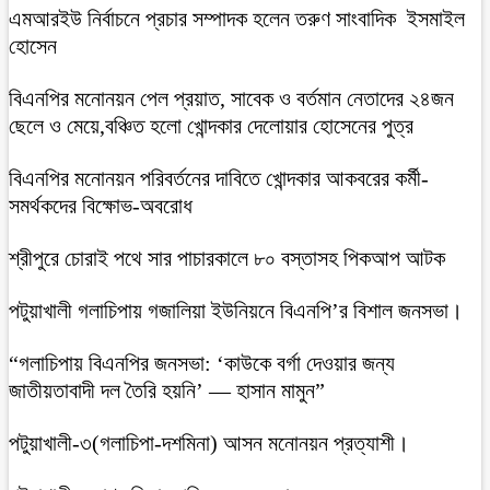
এমআরইউ নির্বাচনে প্রচার সম্পাদক হলেন তরুণ সাংবাদিক ইসমাইল
হোসেন
বিএনপির মনোনয়ন পেল প্রয়াত, সাবেক ও বর্তমান নেতাদের ২৪জন
ছেলে ও মেয়ে,বঞ্চিত হলো খোন্দকার দেলোয়ার হোসেনের পুত্র
বিএনপির মনোনয়ন পরিবর্তনের দাবিতে খোন্দকার আকবরের কর্মী-
সমর্থকদের বিক্ষোভ-অবরোধ
শ্রীপুরে চোরাই পথে সার পাচারকালে ৮০ বস্তাসহ পিকআপ আটক
‎পটুয়াখালী গলাচিপায় গজালিয়া ইউনিয়নে বিএনপি’র বিশাল জনসভা।
“গলাচিপায় বিএনপির জনসভা: ‘কাউকে বর্গা দেওয়ার জন্য
জাতীয়তাবাদী দল তৈরি হয়নি’ — হাসান মামুন”
পটুয়াখালী-৩(গলাচিপা-দশমিনা) আসন মনোনয়ন প্রত্যাশী।