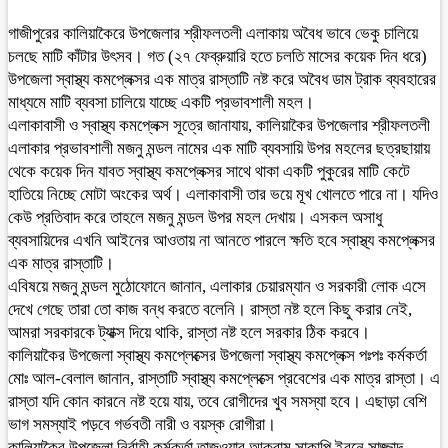
গাজীপুরের কালিয়াকৈরে উপজেলার শ্রীফলতলী এলাকায় অবৈধ ভাবে ভেকু চালিয়ে
চলছে মাটি কাঁটার উৎসব। গত (২৭ ফেব্রুয়ারি হতে চলতি মাসের কয়েক দিন ধরে)
উপজেলা স্বাস্থ্য কমপ্লেক্সর এক মাত্র রাস্তাটি নষ্ট করে অবৈধ ডাম ট্রাক ব্যবহারের
মাধ্যমে মাটি ব্যবসা চালিয়ে যাচ্ছে একটি প্রভাবশালী মহল।
এলাকাবাসী ও স্বাস্থ্য কমপ্লেক্স সূত্রে জানাযায়, কালিয়াকৈর উপজেলার শ্রীফলতলী
এলাকার প্রভাবশালী মজনু মন্ডল নামের এক মাটি ব্যবসায়ি উপর মহলের ছত্রছায়ায়
থেকে কয়েক দিন যাবত স্বাস্থ্য কমপ্লেক্সর সাথে থাকা একটি পুকুরের মাটি কেটে
হাতিয়ে নিচ্ছে মোটা অংকের অর্থ। এলাকাবাসী তার ভয়ে মূখ খোলতে পারে না। যদিও
কেউ প্রতিবাদ করে তাহলে মজনু মন্ডল উপর মহল দেখায়। এসকল অসাধু
ব্যবসায়িদের এখনি আইনের আওতায় না আনতে পারলে ক্ষতি হবে স্বাস্থ্য কমপ্লেক্সর
এক মাত্র রাস্তাটি।
এবিষয়ে মজনু মন্ডল মুঠোফোনে জানান, এলাকার চেয়ারম্যান ও সরকারী লোক এসে
দেখে গেছে তারা তো কাজ বন্ধ করতে বলেনি। রাস্তা নষ্ট হলে কিছু করার নেই,
আমরা সরকারকে ট্যাক্স দিয়ে থাকি, রাস্তা নষ্ট হলে সরকার ঠিক করবে।
কালিয়াকৈর উপজেলা স্বাস্থ্য কমপ্লেক্সের উপজেলা স্বাস্থ্য কমপ্লেক্স পঃপঃ কর্মকর্তা
মোঃ আল-বেলাল জানান, রাস্তাটি স্বাস্থ্য কমপ্লেক্সে প্রবেশের এক মাত্র রাস্তা। এ
রাস্তা যদি কোন কারনে নষ্ট হয়ে যায়, তবে রোগীদের খুব সমস্যা হবে। এছাড়া বেশি
ভাগ সমস্যাই পড়বে গর্ভবতী নারী ও বয়স্ক রোগীরা।
কালিয়াকৈর উপজেলা নির্বাহী কর্মকর্তা তাজওয়ার আকরাম সাকাপি ইবনে সাজ্জাদ