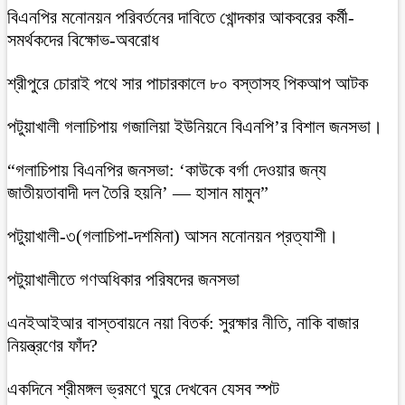
বিএনপির মনোনয়ন পরিবর্তনের দাবিতে খোন্দকার আকবরের কর্মী-
সমর্থকদের বিক্ষোভ-অবরোধ
শ্রীপুরে চোরাই পথে সার পাচারকালে ৮০ বস্তাসহ পিকআপ আটক
‎পটুয়াখালী গলাচিপায় গজালিয়া ইউনিয়নে বিএনপি’র বিশাল জনসভা।
“গলাচিপায় বিএনপির জনসভা: ‘কাউকে বর্গা দেওয়ার জন্য
জাতীয়তাবাদী দল তৈরি হয়নি’ — হাসান মামুন”
পটুয়াখালী-৩(গলাচিপা-দশমিনা) আসন মনোনয়ন প্রত্যাশী।
পটুয়াখালীতে গণঅধিকার পরিষদের জনসভা
এনইআইআর বাস্তবায়নে নয়া বিতর্ক: সুরক্ষার নীতি, নাকি বাজার
নিয়ন্ত্রণের ফাঁদ?
একদিনে শ্রীমঙ্গল ভ্রমণে ঘুরে দেখবেন যেসব স্পট