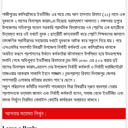
গাজীপুরের কালিয়াকৈরে ইভটিজিং এর দায়ে মোঃ আল হাসনাত রিফাত (২২) নামে এক
যুবককে ২ মাসের বিনাশ্রম কারাদণ্ড দিয়েছে ভ্রাম্যমাণ আদালত। মঙ্গলবার দুপুরে
উপজেলার লতিফপুর মডেল সরকারি প্রাথমিক বিদ্যালয়ের ৭ম শ্রেণির এক ছাত্রীকে
উত্যক্ত করে ওই বখাটে যুবক। ছাত্রীটি কান্নাকাটি করে শ্রেণি শিক্ষকদের জানালে
তাৎক্ষণিক স্থানীয়দের সহায়তায় বখাটে যুবককে আটক করে স্কুলে নিয়ে যায়। পরে
এসএমসির সভাপতি বিষয়টি উপজেলা নির্বাহী কর্মকর্তা এবং কালিয়াকৈর থানাকে
অবহিত করলে প্রশাসনের উর্ধতন কর্মকর্তারা ঘটনাস্থলে উপস্থিত হয়ে উভয়পক্ষের
শুনানি শেষে অভিযুক্ত ইভটিজার রিফাতকে দন্ড বিধি ১৮৬০ এর ৫০৯ ধারায় দুই
মাসের বিনাশ্রম কারাদণ্ডাদেশ দেয় উপজেলা নির্বাহী কর্মকর্তা ও নির্বাহী ম্যাজিস্ট্রেট
তাজওয়ার আকরাম সাকাপি ইবনে সাজ্জাদ। দন্ডপ্রাপ্ত রিফাত দিনাজপুর জেলার
পলাশবাড়ী এলাকার মতিয়ার রহমান শাহ’র ছেলে।
স্কুল পরিচালনা কমিটির সভাপতি শাহজাহান মিয়া বিষয়টির দ্রুত ব্যবস্থা নেয়ায়
প্রশাসনকে ধন্যবাদ জানান এবং নির্বাহী কর্মকর্তা বলেন, সমাজ থেকে ইভটিজিং এবং
মাদক নির্মুলে নিয়মিত মোবাইল কোর্টের কার্যক্রম অব্যাহত থাকবে।
আপনার মতামত লিখুন :
Leave a Reply