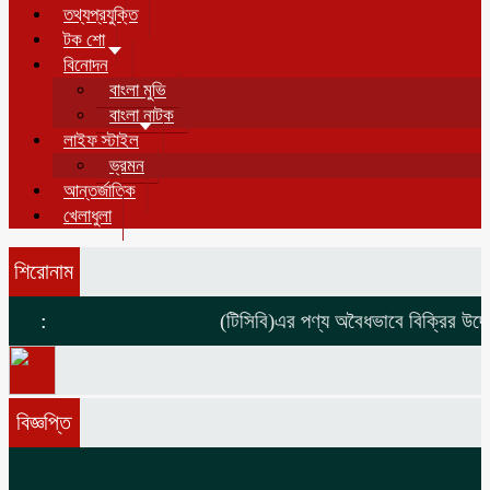
তথ্যপ্রযুক্তি
টক শো
বিনোদন
বাংলা মুভি
বাংলা নাটক
লাইফ স্টাইল
ভ্রমন
আন্তর্জাতিক
খেলাধুলা
শিরোনাম
:
(টিসিবি)এর পণ্য অবৈধভাবে বিক্রির উদ্দ
বিজ্ঞপ্তি