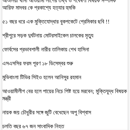
আশুলিয়া থানা আওয়ামী লীগের তথ্য ও গবেষণা বিষয়ক সম্পাদক
আরিফ মাদবর কে প্রকাশ্যে হত্যার হুমকি
৫১ বছর ধরে এক মুক্তিযোদ্ধার বুকপকেটে প্রেমিকার ছবি !!
শ্রীপুরে সড়ক দুর্ঘটনায় মোটরসাইকেল চালকের মৃত্যু
ফোর্বসের প্রভাবশালী নারীর তালিকায় শেখ হাসিনা
এসএসসির ফরম পূরণ ১৮ ডিসেম্বর শুরু
মুভিবাংলা টিভির সিইও হলেন আনিসুর রহমান
আওয়ামীলীগ বের হলে পায়ের নিচে পিষ্ট হয়ে মরবেন; মুক্তিযুদ্ধ বিষয়ক
মন্ত্রী
নায়ক জয় চৌধুরীর সঙ্গে জুটি বেধেছেন অপু বিশ্বাস
চলতি বছর ৬৭ জন সাংবাদিক নিহত