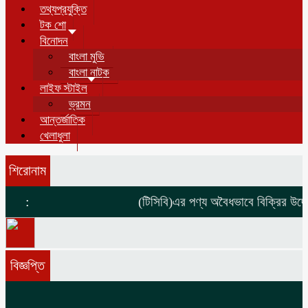
তথ্যপ্রযুক্তি
টক শো
বিনোদন
বাংলা মুভি
বাংলা নাটক
লাইফ স্টাইল
ভ্রমন
আন্তর্জাতিক
খেলাধুলা
শিরোনাম
:
(টিসিবি)এর পণ্য অবৈধভাবে বিক্রির উদ্দে
বিজ্ঞপ্তি