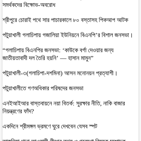
সমর্থকদের বিক্ষোভ-অবরোধ
শ্রীপুরে চোরাই পথে সার পাচারকালে ৮০ বস্তাসহ পিকআপ আটক
‎পটুয়াখালী গলাচিপায় গজালিয়া ইউনিয়নে বিএনপি’র বিশাল জনসভা।
“গলাচিপায় বিএনপির জনসভা: ‘কাউকে বর্গা দেওয়ার জন্য
জাতীয়তাবাদী দল তৈরি হয়নি’ — হাসান মামুন”
পটুয়াখালী-৩(গলাচিপা-দশমিনা) আসন মনোনয়ন প্রত্যাশী।
পটুয়াখালীতে গণঅধিকার পরিষদের জনসভা
এনইআইআর বাস্তবায়নে নয়া বিতর্ক: সুরক্ষার নীতি, নাকি বাজার
নিয়ন্ত্রণের ফাঁদ?
একদিনে শ্রীমঙ্গল ভ্রমণে ঘুরে দেখবেন যেসব স্পট