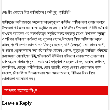
মোঃ মীর সোহেল মিয়া কালিয়াকৈর (গাজীপুর) প্রতিনিধি
গাজীপুরের কালিয়াকৈরে উপজেলা আইনশৃঙ্খলা কমিটির মাসিক সভা বুধবার সকালে
উপজেলা পরিষদের সভাকক্ষে অনুষ্ঠিত হয়েছে। কালিয়াকৈর উপজেলা নির্বাহী কর্মকর্তা
কাওছার আহম্মেদ এর সভাপতিত্বে অনুষ্ঠিত সভায় বক্তব্য রাখেন, উপজেলা স্বাস্থ্য
ও পরিবার পরিকল্পনা কর্মকর্তা ডা: লুতফর রহমান,উপজেলা শিক্ষা অফিসরার আব্দুল
মতিন, প্রাণী সম্পদ কর্মকর্তা ডা: মিজানুর রহমান, ওসি (তদন্ত) মো: জাফর আলী,
উপজেলা প্রেসক্লাবের সভাপতি আরিফ হোসেন খোকন, সূত্রাপুর ইউনিয়ন পরিষদের
চেয়ারম্যান সোলাইমান মিন্টু,শ্রীফলতলী ইউনিয়ন পরিষদের ভারপ্রাপ্ত চেয়ারম্যান
মো: আব্দুস সালাম প্রমূখ। সভায় আইনশৃঙ্খলা নিয়ন্ত্রণে মাদক, সন্ত্রাস, জঙ্গীবাদ,
বাল্যবিবাহ, যৌতুক, নারীনির্যাতন, যৌন হয়রানী, খাদ্যে ভেজাল রোধ,অবৈধ গ্যাস
সংযোগ, চাঁদাবাজি ও মিলকারখানায় শ্রম অসন্তোষসহ বিভিন্ন বিষয় নিয়ে
খোলামেলা আলোচনা হয়।
আপনার মতামত লিখুন :
Leave a Reply