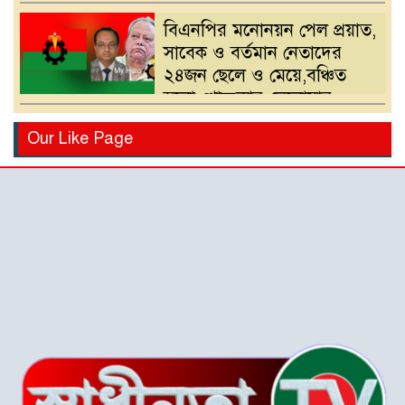
বিএনপির মনোনয়ন পেল প্রয়াত,
সাবেক ও বর্তমান নেতাদের
২৪জন ছেলে ও মেয়ে,বঞ্চিত
হলো খোন্দকার দেলোয়ার
হোসেনের পুত্র
বিএনপির মনোনয়ন পরিবর্তনের
Our Like Page
দাবিতে খোন্দকার আকবরের
কর্মী-সমর্থকদের বিক্ষোভ-
অবরোধ
শ্রীপুরে চোরাই পথে সার
পাচারকালে ৮০ বস্তাসহ পিকআপ
আটক
‎পটুয়াখালী গলাচিপায় গজালিয়া
ইউনিয়নে বিএনপি’র বিশাল
জনসভা।