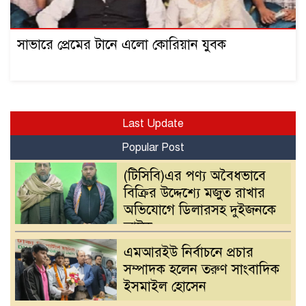
সাভারে প্রেমের টানে এলো কোরিয়ান যুবক
Last Update
Popular Post
(টিসিবি)এর পণ্য অবৈধভাবে
বিক্রির উদ্দেশ্যে মজুত রাখার
অভিযোগে ডিলারসহ দুইজনকে
আটক
এমআরইউ নির্বাচনে প্রচার
সম্পাদক হলেন তরুণ সাংবাদিক
ইসমাইল হোসেন