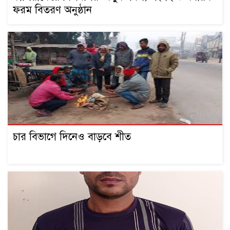
ফরম বিতরণ অনুষ্ঠান
চার বিভাগে দিনেও বাড়বে শীত