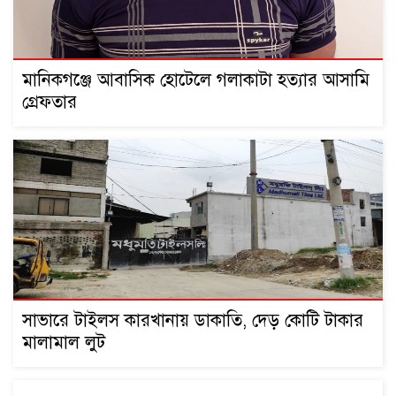
মানিকগঞ্জে আবাসিক হোটেলে গলাকাটা হত্যার আসামি
গ্রেফতার
সাভারে টাইলস কারখানায় ডাকাতি, দেড় কোটি টাকার
মালামাল লুট