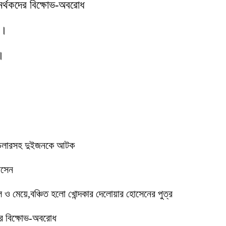
মর্থকদের বিক্ষোভ-অবরোধ
া।
র।
ে ডিলারসহ দুইজনকে আটক
োসেন
মেয়ে,বঞ্চিত হলো খোন্দকার দেলোয়ার হোসেনের পুত্র
ের বিক্ষোভ-অবরোধ