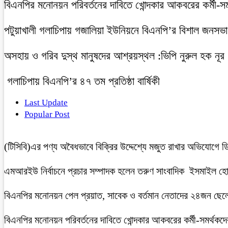
বিএনপির মনোনয়ন পরিবর্তনের দাবিতে খোন্দকার আকবরের কর্মী-স
‎পটুয়াখালী গলাচিপায় গজালিয়া ইউনিয়নে বিএনপি’র বিশাল জনসভ
অসহায় ও গরিব দুস্থ মানুষদের আশ্রয়স্থল :ভিপি নুরুল হক নূ
গলাচিপায় বিএনপি’র ৪৭ তম প্রতিষ্ঠা বার্ষিকী
Last Update
Popular Post
(টিসিবি)এর পণ্য অবৈধভাবে বিক্রির উদ্দেশ্যে মজুত রাখার অভিযোগ
এমআরইউ নির্বাচনে প্রচার সম্পাদক হলেন তরুণ সাংবাদিক ইসমাইল হ
বিএনপির মনোনয়ন পেল প্রয়াত, সাবেক ও বর্তমান নেতাদের ২৪জন ছেলে ও 
বিএনপির মনোনয়ন পরিবর্তনের দাবিতে খোন্দকার আকবরের কর্মী-সমর্থকদ