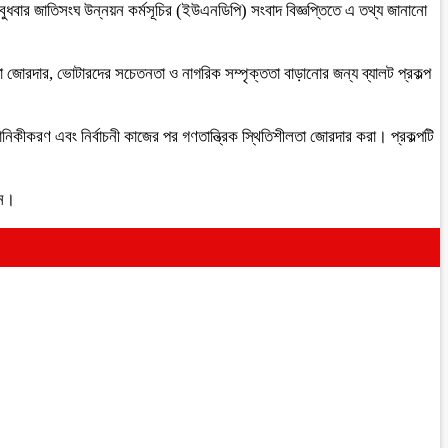
ুধবার জাতিসংঘ উন্নয়ন কর্মসূচির (ইউএনডিপি) সংবাদ বিজ্ঞপ্তিতে এ তথ্য জানানো
মতা জোরদার, ভোটারদের সচেতনতা ও নাগরিক সম্পৃক্ততা বাড়ানোর জন্য ব্যালট প্রকল্প
ঠানিকীকরণ এবং নির্বাচনী কাজের পর গণতান্ত্রিক স্থিতিশীলতা জোরদার করা। প্রকল্পটি
েন।