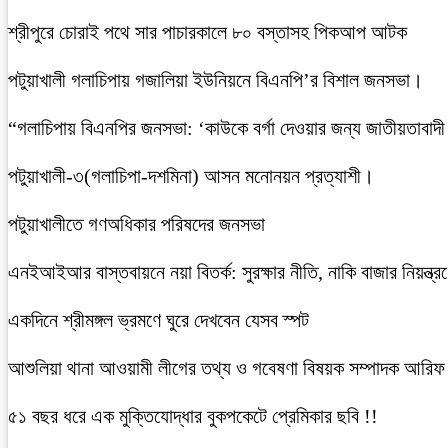
শ্রীপুরে চোরাই পথে সার পাচারকালে ৮০ বস্তাসহ পিকআপ আটক
‎পটুয়াখালী গলাচিপায় গজালিয়া ইউনিয়নে বিএনপি’র বিশাল জনসভা।
“গলাচিপায় বিএনপির জনসভা: ‘কাউকে বর্গা দেওয়ার জন্য জাতীয়তাবাদী
পটুয়াখালী-৩(গলাচিপা-দশমিনা) আসন মনোনয়ন প্রত্যাশী।
পটুয়াখালীতে গণঅধিকার পরিষদের জনসভা
এনইআইআর বাস্তবায়নে নয়া বিতর্ক: সুরক্ষার নীতি, নাকি বাজার নিয়ন্ত্র
একদিনে শ্রীমঙ্গল ভ্রমণে ঘুরে দেখবেন যেসব স্পট
আশুলিয়া থানা আওয়ামী লীগের তথ্য ও গবেষণা বিষয়ক সম্পাদক আরিফ ম
৫১ বছর ধরে এক মুক্তিযোদ্ধার বুকপকেটে প্রেমিকার ছবি !!