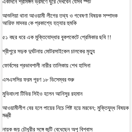
একদিনে শ্রীমঙ্গল ভ্রমণে ঘুরে দেখবেন যেসব স্পট
আশুলিয়া থানা আওয়ামী লীগের তথ্য ও গবেষণা বিষয়ক সম্পাদক
আরিফ মাদবর কে প্রকাশ্যে হত্যার হুমকি
৫১ বছর ধরে এক মুক্তিযোদ্ধার বুকপকেটে প্রেমিকার ছবি !!
শ্রীপুরে সড়ক দুর্ঘটনায় মোটরসাইকেল চালকের মৃত্যু
ফোর্বসের প্রভাবশালী নারীর তালিকায় শেখ হাসিনা
এসএসসির ফরম পূরণ ১৮ ডিসেম্বর শুরু
মুভিবাংলা টিভির সিইও হলেন আনিসুর রহমান
আওয়ামীলীগ বের হলে পায়ের নিচে পিষ্ট হয়ে মরবেন; মুক্তিযুদ্ধ বিষয়ক
মন্ত্রী
নায়ক জয় চৌধুরীর সঙ্গে জুটি বেধেছেন অপু বিশ্বাস