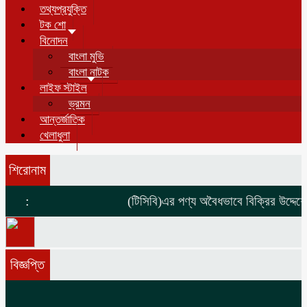
তথ্যপ্রযুক্তি
টক শো
বিনোদন
বাংলা মুভি
বাংলা নাটক
লাইফ স্টাইল
ভ্রমন
আন্তর্জাতিক
খেলাধুলা
শিরোনাম
:
(টিসিবি)এর পণ্য অবৈধভাবে বিক্রির উদ্দেশ্যে
বিজ্ঞপ্তি