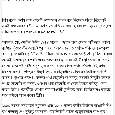
তিনি বলেন, আমি আজ থেকেই আপনাদের সেবক বলে নিজেকে পরিচয় দিতে চাই।
একই সঙ্গে এলাকার উন্নয়ন কর্মকাণ্ড এগিয়ে নেওয়াসহ সাধারণ মানুষের সুখ-দুঃখে
সর্বদা পাশে থাকার প্রত্যয় ব্যক্ত করেছেন তিনি।
প্রসঙ্গত, মো. ওয়াকিল উদ্দিন ১৯৫৪ সালের ২ জুলাই ঢাকা জেলার অভিজাত এলাকা
বারিধারা (তৎকালীন কালাচাঁদপুর) গ্রামের এক সম্ভ্রান্ত মুসলিম পরিবারে জন্মগ্রহণ
করেন। তৎকালীন কুর্মিটোলা উচ্চ বিদ্যালয়ে পড়ালেখায় হাতেখড়ি তাঁর। কিশোর বয়স
থেকেই দেশামাতৃকার প্রতি অগাধ ভালোবাসা জন্ম নেয় এই বীর মুক্তিযোদ্ধার মাঝে।
সে সময় থেকেই মাটির মানুষ হয়ে জনগণের জন্য কিছু করার অভিপ্রায়েই মগ্ন
ছিলেন তিনি। দেশপ্রেমে উজ্জ্বীবিত হয়ে ছাত্রলীগের মাধ্যমে রাজনীতিতে পদার্পণ
করেন। প্রথমে তেজগাঁও কলেজ শাখা ছাত্রলীগের সদস্য, সরকারি তিতুমীর কলেজ
শাখার ছাত্রলীগের সদস্য, গুলশান থানা ছাত্রলীগের নেতা হিসেবে দায়িত্ব পালন
করেন তিনি। পরবর্তীতে গুলশান থানা আওয়ামী যুবলীগের সভাপতি হিসেবেও দক্ষতার
সঙ্গে দায়িত্ব পালন করেন তিনি।
১৯৬৯ সালের অসহযোগ আন্দোলন এবং ১৯৭০ সালের জাতীয় নির্বাচনে আওয়ামী লীগ
তথা বঙ্গবন্ধু শেখ মুজিবুর রহমানের পক্ষে নির্বাচনী কাজে প্রত্যক্ষভাবে অংশগ্রহণ