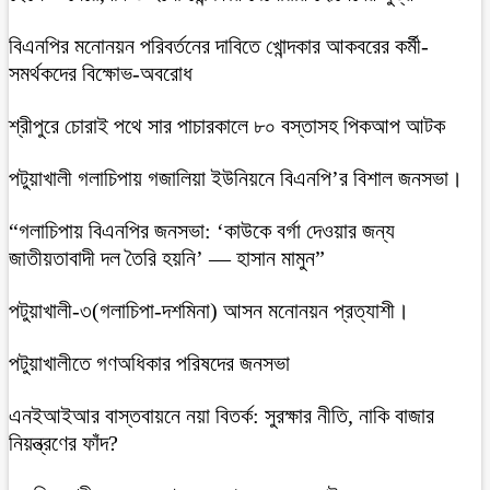
বিএনপির মনোনয়ন পরিবর্তনের দাবিতে খোন্দকার আকবরের কর্মী-
সমর্থকদের বিক্ষোভ-অবরোধ
শ্রীপুরে চোরাই পথে সার পাচারকালে ৮০ বস্তাসহ পিকআপ আটক
‎পটুয়াখালী গলাচিপায় গজালিয়া ইউনিয়নে বিএনপি’র বিশাল জনসভা।
“গলাচিপায় বিএনপির জনসভা: ‘কাউকে বর্গা দেওয়ার জন্য
জাতীয়তাবাদী দল তৈরি হয়নি’ — হাসান মামুন”
পটুয়াখালী-৩(গলাচিপা-দশমিনা) আসন মনোনয়ন প্রত্যাশী।
পটুয়াখালীতে গণঅধিকার পরিষদের জনসভা
এনইআইআর বাস্তবায়নে নয়া বিতর্ক: সুরক্ষার নীতি, নাকি বাজার
নিয়ন্ত্রণের ফাঁদ?