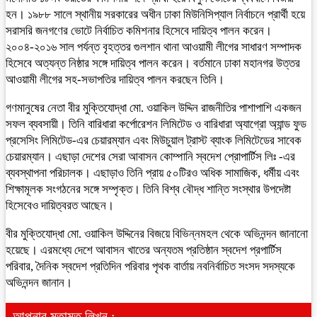
হন। ১৯৮৮ সালে স্থানীয় সরকারের অধীন ঢাকা মিউনিসিপ্যাল নির্বাচনে প্রার্থী হয়ে
সরাসরি জনগণের ভোটে নির্বাচিত কমিশনার হিসেবে দায়িত্ব পালন করেন।
২০০৪-২০১৬ সাল পর্যন্ত বৃহত্তর গুলশান থানা আওয়ামী লীগের সাধারণ সম্পাদক
হিসেবে অত্যন্ত নিষ্ঠার সঙ্গে দায়িত্ব পালন করেন। বর্তমানে ঢাকা মহানগর উত্তর
আওয়ামী লীগের সহ-সভাপতির দায়িত্ব পালন করছেন তিনি।
গণমানুষের নেতা বীর মুক্তিযোদ্ধা মো. ওয়াকিল উদ্দিন রাজনীতির পাশাপাশি একজন
সফল ব্যবসায়ী। তিনি বারিধারা কর্পোরেশন লিমিটেড ও বারিধারা অ্যাগ্রো অ্যান্ড ফুড
প্রসেসিং লিমিটেড-এর চেয়ারম্যান এবং মিউচুয়াল ট্রাস্ট ব্যাংক লিমিটেডের সাবেক
চেয়ারম্যান। এছাড়া দেশের সেরা আবাসন কোম্পানি স্বদেশ প্রোপার্টিস লিঃ -এর
ব্যবস্থাপনা পরিচালক। এছাড়াও তিনি প্রায় ৫০টিরও অধিক সামাজিক, ধর্মীয় এবং
শিক্ষামূলক সংগঠনের সঙ্গে সম্পৃক্ত। তিনি বিশ্ব বৌদ্ধ শান্তি সংস্থার উপদেষ্টা
হিসেবেও দায়িত্বরত আছেন।
বীর মুক্তিযোদ্ধা মো. ওয়াকিল উদ্দিনের বিজয়ে বিভিন্নমহল থেকে অভিনন্দন জানানো
হয়েছে। এরমধ্যে দেশে আবাসন খাতের অন্যতম প্রতিষ্ঠান স্বদেশ প্রপার্টিস
পরিবার, দৈনিক স্বদেশ প্রতিদিন পরিবার পৃথক বার্তায় নবনির্বাচিত সংসদ সদস্যকে
অভিনন্দন জানান।
আপনার মতামত লিখুন :