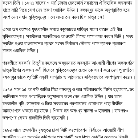
করেন তিনি। ১৯৭১ সালের ৭ মার্চ ঢাকার রেসকোর্স ময়দানের ঐতিহাসিক জনসভায়
হাতে লাঠি নিয়ে যোগ দেন তরুণ ওয়াকিল উদ্দিন। বঙ্গবন্ধুর ডাকে অনুপ্রাণিত হয়ে
অংশ নেন মহান মুক্তিযুদ্ধে। সে সময় তার বয়স ছিল মাত্র ১৭!
এতো অল্প বয়সেও যুদ্ধকালীন সময়ে কমান্ডারের দায়িত্ব পালন করেন এই বীর
মুক্তিযোদ্ধা। স্বাধীনতা পরবর্তীতেও আওয়ামী লীগের পক্ষে কাজ করেন তিনি। সদ্য
স্বাধীন হওয়া বাংলাদেশের প্রথম সংসদ নির্বাচনে নৌকার পক্ষে ব্যাপক প্রচারণা
চালান ওয়াকিল উদ্দিন।
পরবর্তীতে সরকারি তিতুমীর কলেজে অধ্যয়নরত অবস্থায় আওয়ামী লীগের অঙ্গসংগঠন
ছাত্রলীগের একজন কর্মী হিসেবে মুক্তিযোদ্ধের চেতনাকে ধারণ করে দেশ পুনঃগঠনে
বঙ্গবন্ধুর ডাকে প্রতিটি লড়াই সংগ্রাম ও আন্দোলনে সক্রিয়ভাবে অংশগ্রহণ করেন।
১৯৭৫ সনে ১৫ আগস্ট জাতির পিতা বঙ্গবন্ধু ও তার পরিবারবর্গের নির্মম হত্যাকাণ্ডের
প্রতিবাদে সকল গণতান্ত্রিক আন্দোলনে অংশ নেন ওয়াকিল উদ্দিন। যার ফলে
তৎকালীন খুনি মোস্তাক ও জিয়া সরকারের প্রশাসনের রোষাণলে পড়ে দীর্ঘদিন
আত্মগোপনে থাকতে হয় তাকে। শিকার হন অসংখ্য মামলা ও হামলার। তারপরও
জনগণের সেবার রাজনীতি তিনি ছাড়েননি।
১৯৯৪ সালে তৎকালীন বৃহত্তর ঢাকা সিটি করপোরেশন নির্বাচনে আওয়ামী লীগ
মনোনীত ১৮নং ওয়ার্ডের কমিশনার পদে প্রার্থী হয়ে বিপুল ভোটের ব্যবধানে বিজয়ী