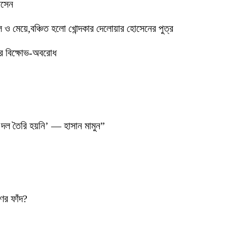
োসেন
মেয়ে,বঞ্চিত হলো খোন্দকার দেলোয়ার হোসেনের পুত্র
ের বিক্ষোভ-অবরোধ
 দল তৈরি হয়নি’ — হাসান মামুন”
ণের ফাঁদ?