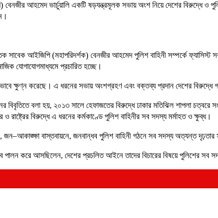
) বেনজীর আহমেদ ভার্চুয়ালি একটি ষড়যন্ত্রমূলক সভায় অংশ নিয়ে দেশের বিরুদ্ধে ও পুলিশ
শন।
াতক সাবেক আইজিপি (মহাপরিদর্শক) বেনজীর আহমেদ পুলিশ বাহিনী সম্পর্কে ফ্যাসিস্ট সরক
ামাজিক যোগাযোগমাধ্যমে প্রচারিত হচ্ছে।
াবে ক্ষুণ্ন করেছে। এ ধরনের সভায় অংশগ্রহণ এবং বক্তব্য প্রদান দেশের বিরুদ্ধে গভী
 বিবৃতিতে বলা হয়, ২০১৩ সালে হেফাজতের বিরুদ্ধে ঢাকার মতিঝিল শাপলা চত্বরে সংঘট
্ট্রের বিরুদ্ধে এ ধরনের কর্মকাণ্ডে পুলিশ বাহিনীর সব সদস্য মর্মাহত ও ক্ষুব্ধ।
ণে, জন–আকাঙ্ক্ষা বাস্তবায়নে, জনবান্ধব পুলিশ বাহিনী গঠনে সব সদস্য অত্যন্ত দৃঢ়
ায়িত্ব পালন করে আসছিলেন, দেশের প্রচলিত আইনে তাদের বিচারের বিষয়ে পুলিশের স