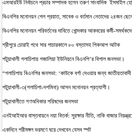
এমআরইউ নির্বাচনে প্রচার সম্পাদক হলেন তরুণ সাংবাদিক ইসমাইল হ
বিএনপির মনোনয়ন পেল প্রয়াত, সাবেক ও বর্তমান নেতাদের ২৪জন ছেলে ও 
বিএনপির মনোনয়ন পরিবর্তনের দাবিতে খোন্দকার আকবরের কর্মী-সমর্থকদ
শ্রীপুরে চোরাই পথে সার পাচারকালে ৮০ বস্তাসহ পিকআপ আটক
‎পটুয়াখালী গলাচিপায় গজালিয়া ইউনিয়নে বিএনপি’র বিশাল জনসভা।
“গলাচিপায় বিএনপির জনসভা: ‘কাউকে বর্গা দেওয়ার জন্য জাতীয়তাবাদী
পটুয়াখালী-৩(গলাচিপা-দশমিনা) আসন মনোনয়ন প্রত্যাশী।
পটুয়াখালীতে গণঅধিকার পরিষদের জনসভা
এনইআইআর বাস্তবায়নে নয়া বিতর্ক: সুরক্ষার নীতি, নাকি বাজার নিয়ন্ত্র
একদিনে শ্রীমঙ্গল ভ্রমণে ঘুরে দেখবেন যেসব স্পট