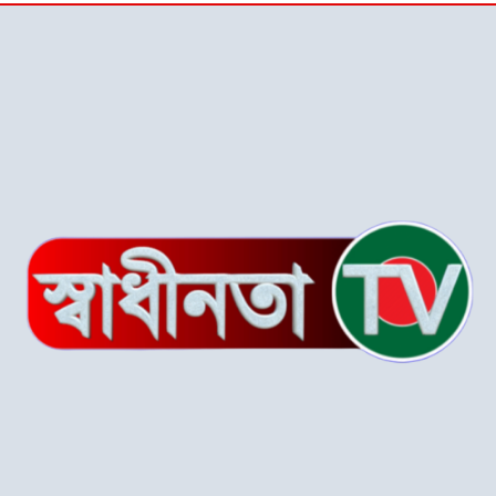
কর্মী-সমর্থকদের বিক্ষোভ-
অবরোধ
শ্রীপুরে চোরাই পথে সার
পাচারকালে ৮০ বস্তাসহ পিকআপ
আটক
‎পটুয়াখালী গলাচিপায় গজালিয়া
ইউনিয়নে বিএনপি’র বিশাল
জনসভা।
“গলাচিপায় বিএনপির জনসভা:
‘কাউকে বর্গা দেওয়ার জন্য
জাতীয়তাবাদী দল তৈরি হয়নি’
— হাসান মামুন”
পটুয়াখালী-৩(গলাচিপা-দশমিনা)
আসন মনোনয়ন প্রত্যাশী।