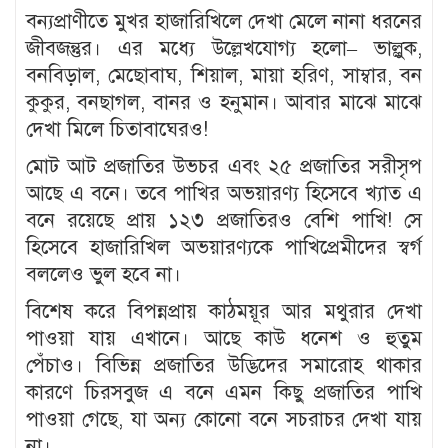
বন্যপ্রাণীতে মুখর হাজারিখিলে দেখা মেলে নানা ধরনের
জীবজন্তুর। এর মধ্যে উল্লেখযোগ্য হলো– ভাল্লুক,
বনবিড়াল, মেছোবাঘ, শিয়াল, মায়া হরিণ, সাম্বার, বন
কুকুর, বনছাগল, বানর ও হনুমান। আবার মাঝে মাঝে
দেখা মিলে চিতাবাঘেরও!
মোট আট প্রজাতির উভচর এবং ২৫ প্রজাতির সরীসৃপ
আছে এ বনে। তবে পাখির অভয়ারণ্য হিসেবে খ্যাত এ
বনে রয়েছে প্রায় ১২৩ প্রজাতিরও বেশি পাখি! সে
হিসেবে হাজারিখিল অভয়ারণ্যকে পাখিপ্রেমীদের স্বর্গ
বললেও ভুল হবে না।
বিশেষ করে বিপন্নপ্রায় কাঠময়ূর আর মথুরার দেখা
পাওয়া যায় এখানে। আছে কাউ ধনেশ ও হুতুম
পেঁচাও। বিভিন্ন প্রজাতির উদ্ভিদের সমারোহ থাকার
কারণে চিরসবুজ এ বনে এমন কিছু প্রজাতির পাখি
পাওয়া গেছে, যা অন্য কোনো বনে সচরাচর দেখা যায়
না।