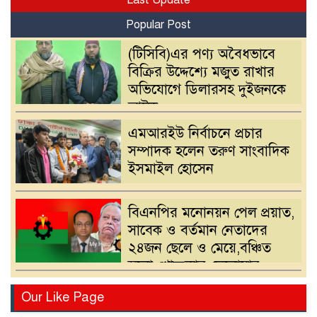
Popular Post
(টিসিবি)এর পণ্য অবৈধভাবে
বিক্রির উদ্দেশ্যে মজুত রাখার
অভিযোগে ডিলারসহ দুইজনকে
আটক
এমআরইউ নির্বাচনে প্রচার
সম্পাদক হলেন তরুণ সাংবাদিক
ইসমাইল হোসেন
বিএনপির মনোনয়ন পেল প্রয়াত,
সাবেক ও বর্তমান নেতাদের
২৪জন ছেলে ও মেয়ে,বঞ্চিত
হলো খোন্দকার দেলোয়ার
হোসেনের পুত্র
বিএনপির মনোনয়ন পরিবর্তনের
Our Like Page
দাবিতে খোন্দকার আকবরের