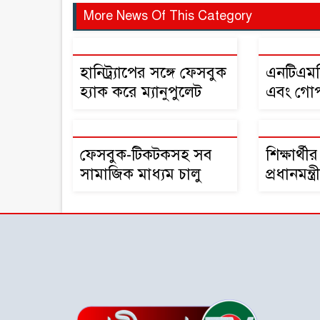
More News Of This Category
হানিট্র্যাপের সঙ্গে ফেসবুক
এনটিএমস
হ্যাক করে ম্যানুপুলেট
এবং গো
করেছে বিগত সরকার :
সফটওয়্যা
জুলকারনাইন সায়ের
প্রকাশের
ফেসবুক-টিকটকসহ সব
শিক্ষার্থীর
সামাজিক মাধ্যম চালু
প্রধানমন্
দুশ্চিন্তায়:
প্রতিমন্ত্