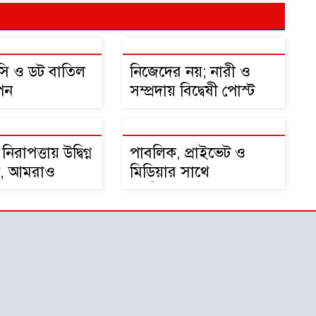
ি ও ডট বাতিল
নিজেদের নয়; নারী ও
পন
সম্প্রদায় বিদ্বেষী পোস্ট
রের শ্বেতপত্র
টেক ডাউনে উপদেষ্টাদের
 দাবি
প্রতি আহ্বান জানালেন
সারা
 নিরাপত্তায় উদ্বিগ্ন
পাবলিক, প্রাইভেট ও
ত্রী, আমরাও
মিডিয়ার সাথে
তথ্যপ্রযুক্তি
অংশীদারিত্বের ভিত্তিতে
রী পলক
রূপকল্প ২০৪১ বাস্তবায়ন
করা হবে:প্রতিমন্ত্রী পলক