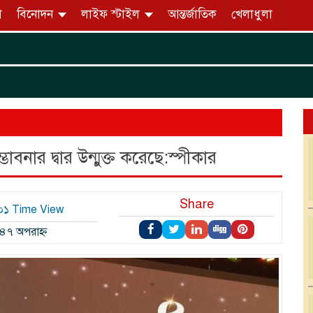
ো
বিনোদন
লাইফ স্টাইল
আন্তর্জাতিক
খেলাধুলা
(টি
ভাবনার দ্বার উন্মুক্ত করেছে:স্পীকার
Share
২০১ Time View
:৪৭ অপরাহ্ন