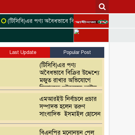
সিবি)এর পণ্য অবৈধভাবে বিক্রির উদ্দেশ্যে মজুত রাখার অভি
Last Update
Popular Post
(টিসিবি)এর পণ্য
অবৈধভাবে বিক্রির উদ্দেশ্যে
মজুত রাখার অভিযোগে
ডিলারসহ দুইজনকে আটক
এমআরইউ নির্বাচনে প্রচার
সম্পাদক হলেন তরুণ
সাংবাদিক ইসমাইল হোসেন
বিএনপির মনোনয়ন পেল