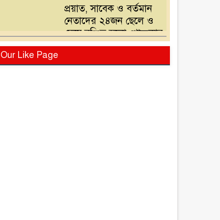
প্রয়াত, সাবেক ও বর্তমান
নেতাদের ২৪জন ছেলে ও
মেয়ে,বঞ্চিত হলো খোন্দকার
দেলোয়ার হোসেনের পুত্র
বিএনপির মনোনয়ন
Our Like Page
পরিবর্তনের দাবিতে
খোন্দকার আকবরের কর্মী-
সমর্থকদের বিক্ষোভ-
অবরোধ
শ্রীপুরে চোরাই পথে সার
পাচারকালে ৮০ বস্তাসহ
পিকআপ আটক
‎পটুয়াখালী গলাচিপায়
গজালিয়া ইউনিয়নে
বিএনপি’র বিশাল জনসভা।
“গলাচিপায় বিএনপির