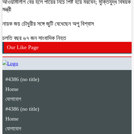
আওয়ামীলীগ বের হলে পায়ের নিচে পিষ্ট হয়ে মরবেন; মুক্তিযুদ্ধ বিষয়ক
মন্ত্রী
নায়ক জয় চৌধুরীর সঙ্গে জুটি বেধেছেন অপু বিশ্বাস
চলতি বছর ৬৭ জন সাংবাদিক নিহত
Our Like Page
#4386 (no title)
Home
যোগাযোগ
#4386 (no title)
Home
যোগাযোগ