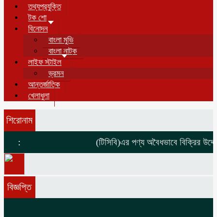
তথ্যপ্রযুক্তি
টক শো
বিনোদন
বাংলা মুভি
বাংলা নাটক
লাইফ স্টাইল
ভ্রমন
আন্তর্জাতিক
খেলাধুলা
শিরোনাম
:
(টিসিবি)এর পণ্য অবৈধভাবে বিক্রির উদ্দেশ
বিজ্ঞপ্তি