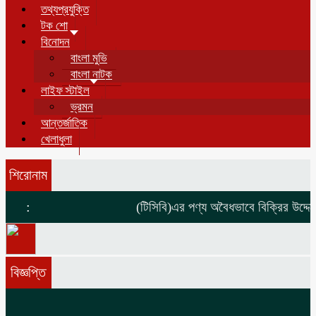
তথ্যপ্রযুক্তি
টক শো
বিনোদন
বাংলা মুভি
বাংলা নাটক
লাইফ স্টাইল
ভ্রমন
আন্তর্জাতিক
খেলাধুলা
শিরোনাম
:
(টিসিবি)এর পণ্য অবৈধভাবে বিক্রির উদ্দেশ্
বিজ্ঞপ্তি