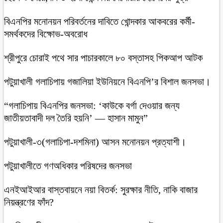
বিএনপির মনোনয়ন পরিবর্তনের দাবিতে খোন্দকার আকবরের কর্মী-
সমর্থকদের বিক্ষোভ-অবরোধ
শ্রীপুরে চোরাই পথে সার পাচারকালে ৮০ বস্তাসহ পিকআপ আটক
‎পটুয়াখালী গলাচিপায় গজালিয়া ইউনিয়নে বিএনপি’র বিশাল জনসভা।
“গলাচিপায় বিএনপির জনসভা: ‘কাউকে বর্গা দেওয়ার জন্য
জাতীয়তাবাদী দল তৈরি হয়নি’ — হাসান মামুন”
পটুয়াখালী-৩(গলাচিপা-দশমিনা) আসন মনোনয়ন প্রত্যাশী।
পটুয়াখালীতে গণঅধিকার পরিষদের জনসভা
এনইআইআর বাস্তবায়নে নয়া বিতর্ক: সুরক্ষার নীতি, নাকি বাজার
নিয়ন্ত্রণের ফাঁদ?