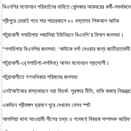
বিএনপির মনোনয়ন পরিবর্তনের দাবিতে খোন্দকার আকবরের কর্মী-সমর্থকদ
শ্রীপুরে চোরাই পথে সার পাচারকালে ৮০ বস্তাসহ পিকআপ আটক
‎পটুয়াখালী গলাচিপায় গজালিয়া ইউনিয়নে বিএনপি’র বিশাল জনসভা।
“গলাচিপায় বিএনপির জনসভা: ‘কাউকে বর্গা দেওয়ার জন্য জাতীয়তাবাদী
পটুয়াখালী-৩(গলাচিপা-দশমিনা) আসন মনোনয়ন প্রত্যাশী।
পটুয়াখালীতে গণঅধিকার পরিষদের জনসভা
এনইআইআর বাস্তবায়নে নয়া বিতর্ক: সুরক্ষার নীতি, নাকি বাজার নিয়ন্ত্র
একদিনে শ্রীমঙ্গল ভ্রমণে ঘুরে দেখবেন যেসব স্পট
আশুলিয়া থানা আওয়ামী লীগের তথ্য ও গবেষণা বিষয়ক সম্পাদক আরিফ ম