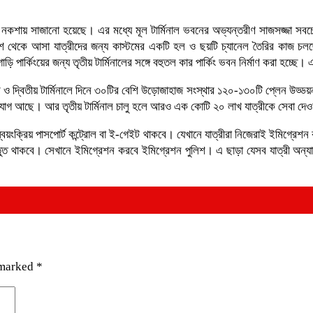
্দনিক নকশায় সাজানো হয়েছে। এর মধ্যে মূল টার্মিনাল ভবনের অভ্যন্তরীণ সাজসজ্জা 
শ থেকে আসা যাত্রীদের জন্য কাস্টমের একটি হল ও ছয়টি চ্যানেল তৈরির কাজ চলছে। 
পার্কিংয়ের জন্য তৃতীয় টার্মিনালের সঙ্গে বহুতল কার পার্কিং ভবন নির্মাণ করা হচ্ছে।
্রথম ও দ্বিতীয় টার্মিনালে দিনে ৩০টির বেশি উড়োজাহাজ সংস্থার ১২০-১৩০টি প্লেন উড
র সুযোগ আছে। আর তৃতীয় টার্মিনাল চালু হলে আরও এক কোটি ২০ লাখ যাত্রীকে সেবা দে
 ১০টি স্বয়ংক্রিয় পাসপোর্ট কন্ট্রোল বা ই-গেইট থাকবে। যেখানে যাত্রীরা নিজেরাই ইমি
তুত থাকবে। সেখানে ইমিগ্রেশন করবে ইমিগ্রেশন পুলিশ। এ ছাড়া যেসব যাত্রী অন্য
 marked
*