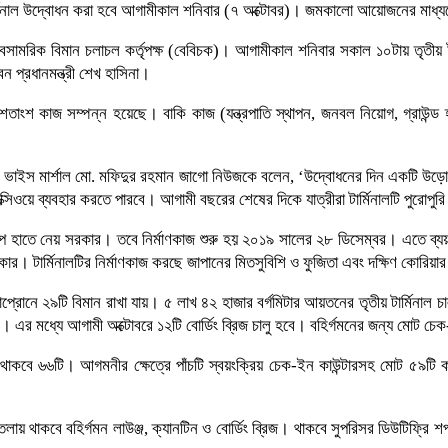
ার্মিনাল উদ্বোধন করা হবে আগামীকাল শনিবার (৭ অক্টোবর)। জমকালো আয়োজনের মাধ্যম
ে বেসামরিক বিমান চলাচল কর্তৃপক্ষ (বেবিচক)। আগামীকাল শনিবার সকাল ১০টায় তৃতীয় 
 প্রধানমন্ত্রী শেখ হাসিনা।
০ শতাংশ কাজ সম্পন্ন হয়েছে। বাকি কাজ (যন্ত্রপাতি স্থাপন, জনবল নিয়োগ, গ্রাউন্ড 
ার ভাইস মার্শাল মো. মফিদুর রহমান জাগো নিউজকে বলেন, ‘উদ্বোধনের দিন একটি উড়োজা
সিওয়ে ব্যবহার করতে পারবে। আগামী বছরের শেষের দিকে যাত্রীরা টার্মিনালটি পুরোপুর
্রকল্প হাতে নেয় সরকার। তবে নির্মাণকাজ শুরু হয় ২০১৯ সালের ২৮ ডিসেম্বর। এতে ব
ার। টার্মিনালটির নির্মাণকাজ করছে জাপানের মিতসুবিশি ও ফুজিতা এবং দক্ষিণ কোরিয়ার
অ্যাপ্রোনে ২৯টি বিমান রাখা যায়। ৫ লাখ ৪২ হাজার বর্গমিটার আয়তনের তৃতীয় টার্মি
াকবে। এর মধ্যে আগামী অক্টোবরে ১২টি বোর্ডিং ব্রিজ চালু হবে। বহির্গমনের জন্য মোট 
টার থাকবে ৬৬টি। আগমনীর ক্ষেত্রে পাঁচটি স্বয়ংক্রিয় চেক-ইন কাউন্টারসহ মোট ৫৯টি 
তীয় তলায় থাকবে বহির্গমন লাউঞ্জ, ক্যানটিন ও বোর্ডিং ব্রিজ। থাকবে সুপরিসর ডিউটিফ্রি