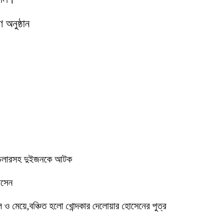
অনুষ্ঠান
ে ডিলারসহ দুইজনকে আটক
োসেন
মেয়ে,বঞ্চিত হলো খোন্দকার দেলোয়ার হোসেনের পুত্র