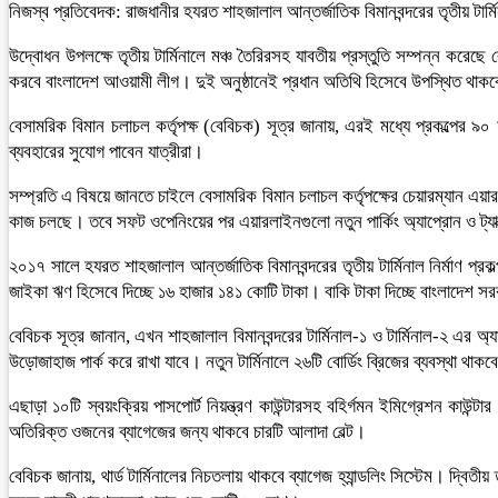
নিজস্ব প্রতিবেদক: রাজধানীর হযরত শাহজালাল আন্তর্জাতিক বিমানবন্দরের তৃতীয় ট
উদ্বোধন উপলক্ষে তৃতীয় টার্মিনালে মঞ্চ তৈরিরসহ যাবতীয় প্রস্তুতি সম্পন্ন করেছ
করবে বাংলাদেশ আওয়ামী লীগ। দুই অনুষ্ঠানেই প্রধান অতিথি হিসেবে উপস্থিত থাকবেন
বেসামরিক বিমান চলাচল কর্তৃপক্ষ (বেবিচক) সূত্র জানায়, এরই মধ্যে প্রকল্পের ৯
ব্যবহারের সুযোগ পাবেন যাত্রীরা।
সম্প্রতি এ বিষয়ে জানতে চাইলে বেসামরিক বিমান চলাচল কর্তৃপক্ষের চেয়ারম্যান এয়
কাজ চলছে। তবে সফট ওপেনিংয়ের পর এয়ারলাইনগুলো নতুন পার্কিং অ্যাপ্রোন ও ট্যাক্
২০১৭ সালে হযরত শাহজালাল আন্তর্জাতিক বিমানবন্দরের তৃতীয় টার্মিনাল নির্মাণ প
জাইকা ঋণ হিসেবে দিচ্ছে ১৬ হাজার ১৪১ কোটি টাকা। বাকি টাকা দিচ্ছে বাংলাদেশ সরক
বেবিচক সূত্র জানান, এখন শাহজালাল বিমানবন্দরের টার্মিনাল-১ ও টার্মিনাল-২ এর 
উড়োজাহাজ পার্ক করে রাখা যাবে। নতুন টার্মিনালে ২৬টি বোর্ডিং ব্রিজের ব্যবস্থা থ
এছাড়া ১০টি স্বয়ংক্রিয় পাসপোর্ট নিয়ন্ত্রণ কাউন্টারসহ বহির্গমন ইমিগ্রেশন কাউন্
অতিরিক্ত ওজনের ব্যাগেজের জন্য থাকবে চারটি আলাদা বেল্ট।
বেবিচক জানায়, থার্ড টার্মিনালের নিচতলায় থাকবে ব্যাগেজ হ্যান্ডলিং সিস্টেম। দ্বি