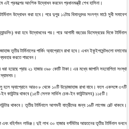
ে এই প্রকল্পের আংশিক উদ্বোধন করবেন প্রধানমন্ত্রী শেখ হাসিনা।
টার্মিনাল উদ্বোধন করা হবে। পরে দুপুর ১২টায় বিমানবন্দর সংলগ্ন মাঠে সুধী সমাবেশ
হ্যান্ডলিং) করা হবে উদ্বোধনের পর। পরে আগামী বছরের ডিসেম্বরের দিকে টার্মিনাল
হাজ তৃতীয় টার্মিনালের পার্কিং অ্যাপ্রোনে রাখা হবে। এখন ইকুইপমেন্টগুলো বসানোর
ি ব্যবহার করতে পারবেন।
্যয় ধরা হয়েছে প্রায় ২১ হাজার ৩৯৮ কোটি টাকা। এর মধ্যে জাপানি সহযোগিতা সংস্থা
 স্যামসাং।
নাল চালু হলে অ্যাপ্রোনে আরও ৮ থেকে ১০টি উড়োজাহাজ রাখা যাবে। ফলে একসঙ্গে ৩৭টি
চেক-ইন কাউন্টার থাকবে (১৫টি সেলফ সার্ভিস চেক-ইন কাউন্টারসহ) ১১৫টি।
কাউন্টার থাকবে। তৃতীয় টার্মিনালে আগমনী যাত্রীদের জন্য ১৬টি লাগেজ বেল্ট থাকবে।
 শপ এবং বহির্গমন লাউঞ্জ। দুই লাখ ৩০ হাজার বর্গমিটার আয়তনের তৃতীয় টার্মিনাল ভবনে