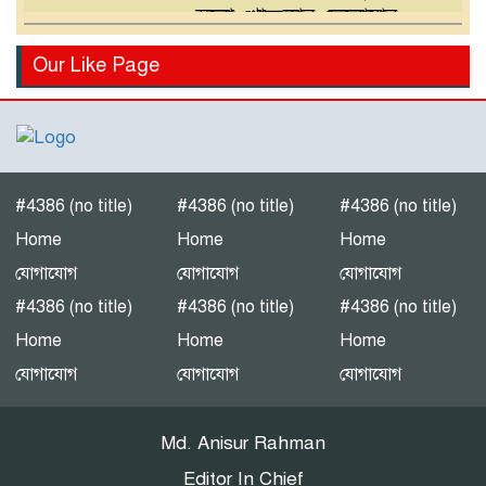
হলো খোন্দকার দেলোয়ার
হোসেনের পুত্র
বিএনপির মনোনয়ন পরিবর্তনের
Our Like Page
দাবিতে খোন্দকার আকবরের
কর্মী-সমর্থকদের বিক্ষোভ-
অবরোধ
শ্রীপুরে চোরাই পথে সার
পাচারকালে ৮০ বস্তাসহ পিকআপ
#4386 (no title)
#4386 (no title)
#4386 (no title)
আটক
Home
Home
Home
যোগাযোগ
যোগাযোগ
যোগাযোগ
‎পটুয়াখালী গলাচিপায় গজালিয়া
#4386 (no title)
#4386 (no title)
#4386 (no title)
ইউনিয়নে বিএনপি’র বিশাল
Home
Home
Home
জনসভা।
যোগাযোগ
যোগাযোগ
যোগাযোগ
“গলাচিপায় বিএনপির জনসভা:
Md. Anisur Rahman
‘কাউকে বর্গা দেওয়ার জন্য
জাতীয়তাবাদী দল তৈরি হয়নি’
Editor In Chief