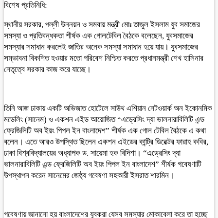
বিশেষ প্রতিনিধি:
স্থানীয় সরকার, পল্লী উন্নয়ন ও সমবায় মন্ত্রী মোঃ তাজুল ইসলাম যুব সমাজের
সমস্যা ও প্রতিবন্ধকতা শীর্ষক এক গোলটেবিল বৈঠকে বলেছেন, যুবসমাজের
সমস্যার সমাধান করলেই জাতির অনেক সমস্যা সমাধান হয়ে যায়। যুবসমাজের
সম্ভাবনা বিকশিত হওয়ার মতো পরিবেশ নিশ্চিত করতে প্রধানমন্ত্রী শেখ হাসিনার
নেতৃত্বে সরকার কাজ করে যাচ্ছে।
তিনি আজ ঢাকায় একটি অভিজাত হোটেলে সাউথ এশিয়ান নেটওয়ার্ক অন ইকোনমিক
মডেলিং (সানেম) ও একশন এইড আয়োজিত “এড্রেসিং দ্যা ভালনারাবিলিটি এন্ড
ফ্রেজিলিটি অব ইয়ং পিপল ইন বাংলাদেশ” শীর্ষক এক গোল টেবিল বৈঠকে এ কথা
বলেন। এতে আরও উপস্থিত ছিলেন একশন এইডের কান্ট্রি ডিরেক্টর ফারাহ কবির,
ঢাকা বিশ্ববিদ্যালয়ের অধ্যাপক ড. সায়েমা হক বিদিশা। “এড্রেসিং দ্যা
ভালনারাবিলিটি এন্ড ফ্রেজিলিটি অব ইয়ং পিপল ইন বাংলাদেশ” শীর্ষক গবেষণাটি
উপস্থাপন করেন সানেমের জেষ্ঠ্য গবেষণা সহকারী ইসরাত শারমিন।
গবেষণায় জানানো হয় বাংলাদেশের যুবকরা যেসব সমস্যার মোকাবেলা করে তা হচ্ছে