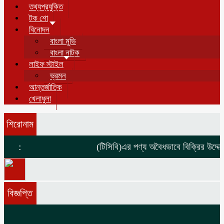
তথ্যপ্রযুক্তি
টক শো
বিনোদন
বাংলা মুভি
বাংলা নাটক
লাইফ স্টাইল
ভ্রমন
আন্তর্জাতিক
খেলাধুলা
শিরোনাম
:
(টিসিবি)এর পণ্য অবৈধভাবে বিক্রির উদ্দেশ্
বিজ্ঞপ্তি