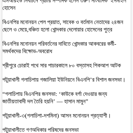
এমআরইউ নির্বাচনে প্রচার সম্পাদক হলেন তরুণ সাংবাদিক ইসমাইল
হোসেন
বিএনপির মনোনয়ন পেল প্রয়াত, সাবেক ও বর্তমান নেতাদের ২৪জন
ছেলে ও মেয়ে,বঞ্চিত হলো খোন্দকার দেলোয়ার হোসেনের পুত্র
বিএনপির মনোনয়ন পরিবর্তনের দাবিতে খোন্দকার আকবরের কর্মী-
সমর্থকদের বিক্ষোভ-অবরোধ
শ্রীপুরে চোরাই পথে সার পাচারকালে ৮০ বস্তাসহ পিকআপ আটক
‎পটুয়াখালী গলাচিপায় গজালিয়া ইউনিয়নে বিএনপি’র বিশাল জনসভা।
“গলাচিপায় বিএনপির জনসভা: ‘কাউকে বর্গা দেওয়ার জন্য
জাতীয়তাবাদী দল তৈরি হয়নি’ — হাসান মামুন”
পটুয়াখালী-৩(গলাচিপা-দশমিনা) আসন মনোনয়ন প্রত্যাশী।
পটুয়াখালীতে গণঅধিকার পরিষদের জনসভা