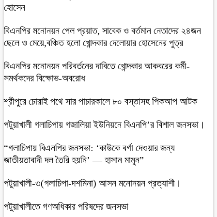
হোসেন
বিএনপির মনোনয়ন পেল প্রয়াত, সাবেক ও বর্তমান নেতাদের ২৪জন
ছেলে ও মেয়ে,বঞ্চিত হলো খোন্দকার দেলোয়ার হোসেনের পুত্র
বিএনপির মনোনয়ন পরিবর্তনের দাবিতে খোন্দকার আকবরের কর্মী-
সমর্থকদের বিক্ষোভ-অবরোধ
শ্রীপুরে চোরাই পথে সার পাচারকালে ৮০ বস্তাসহ পিকআপ আটক
‎পটুয়াখালী গলাচিপায় গজালিয়া ইউনিয়নে বিএনপি’র বিশাল জনসভা।
“গলাচিপায় বিএনপির জনসভা: ‘কাউকে বর্গা দেওয়ার জন্য
জাতীয়তাবাদী দল তৈরি হয়নি’ — হাসান মামুন”
পটুয়াখালী-৩(গলাচিপা-দশমিনা) আসন মনোনয়ন প্রত্যাশী।
পটুয়াখালীতে গণঅধিকার পরিষদের জনসভা