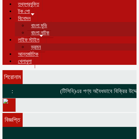
তথ্যপ্রযুক্তি
টক শো
বিনোদন
বাংলা মুভি
বাংলা নাটক
লাইফ স্টাইল
ভ্রমন
আন্তর্জাতিক
খেলাধুলা
শিরোনাম
:
(টিসিবি)এর পণ্য অবৈধভাবে বিক্রির উদ্দেশ্
বিজ্ঞপ্তি