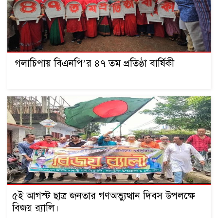
গলাচিপায় বিএনপি’র ৪৭ তম প্রতিষ্ঠা বার্ষিকী
৫ই আগস্ট ছাত্র জনতার গণঅভ্যুত্থান দিবস উপলক্ষে
বিজয় র‍্যালি।