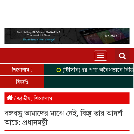
Toggle
navigation
(টিসিবি)এর পণ্য অবৈধভাবে বিক্রির 
শিরোনাম :
বিজ্ঞপ্তি
/
জাতীয়
,
শিরোনাম
বঙ্গবন্ধু আমাদের মাঝে নেই, কিন্তু তার আদর্শ
আছে: প্রধানমন্ত্রী