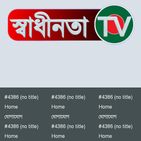
‎পটুয়াখালী গলাচিপায় গজালিয়া
ইউনিয়নে বিএনপি’র বিশাল
জনসভা।
“গলাচিপায় বিএনপির জনসভা:
‘কাউকে বর্গা দেওয়ার জন্য
জাতীয়তাবাদী দল তৈরি হয়নি’
— হাসান মামুন”
পটুয়াখালী-৩(গলাচিপা-দশমিনা)
আসন মনোনয়ন প্রত্যাশী।
#4386 (no title)
#4386 (no title)
#4386 (no title)
পটুয়াখালীতে গণঅধিকার
Home
Home
Home
পরিষদের জনসভা
যোগাযোগ
যোগাযোগ
যোগাযোগ
#4386 (no title)
#4386 (no title)
#4386 (no title)
Home
Home
Home