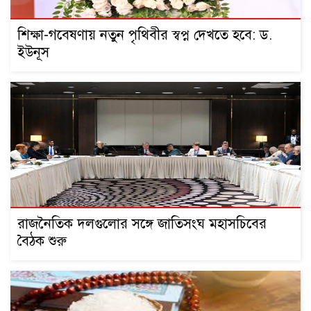
শিক্ষা-গবেষণায় নতুন পৃথিবীর স্বপ্ন দেখতে হবে: ড.
ইউনূস
রাজনৈতিক দলগুলোর সঙ্গে জাতিসংঘ মহাসচিবের
বৈঠক শুরু