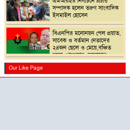
এমআরইউ নির্বাচনে প্রচার
সম্পাদক হলেন তরুণ সাংবাদিক
ইসমাইল হোসেন
বিএনপির মনোনয়ন পেল প্রয়াত,
সাবেক ও বর্তমান নেতাদের
২৪জন ছেলে ও মেয়ে,বঞ্চিত
হলো খোন্দকার দেলোয়ার
হোসেনের পুত্র
বিএনপির মনোনয়ন পরিবর্তনের
Our Like Page
দাবিতে খোন্দকার আকবরের
কর্মী-সমর্থকদের বিক্ষোভ-
অবরোধ
শ্রীপুরে চোরাই পথে সার
পাচারকালে ৮০ বস্তাসহ পিকআপ
আটক