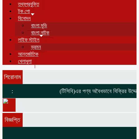
তথ্যপ্রযুক্তি
টক শো
বিনোদন
বাংলা মুভি
বাংলা নাটক
লাইফ স্টাইল
ভ্রমন
আন্তর্জাতিক
খেলাধুলা
শিরোনাম
:
(টিসিবি)এর পণ্য অবৈধভাবে বিক্রির উদ্দেশ্
বিজ্ঞপ্তি