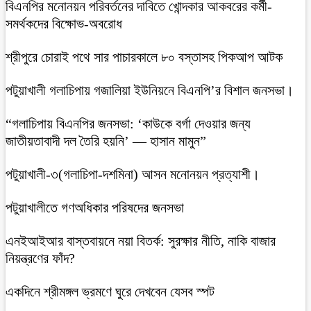
বিএনপির মনোনয়ন পরিবর্তনের দাবিতে খোন্দকার আকবরের কর্মী-
সমর্থকদের বিক্ষোভ-অবরোধ
শ্রীপুরে চোরাই পথে সার পাচারকালে ৮০ বস্তাসহ পিকআপ আটক
‎পটুয়াখালী গলাচিপায় গজালিয়া ইউনিয়নে বিএনপি’র বিশাল জনসভা।
“গলাচিপায় বিএনপির জনসভা: ‘কাউকে বর্গা দেওয়ার জন্য
জাতীয়তাবাদী দল তৈরি হয়নি’ — হাসান মামুন”
পটুয়াখালী-৩(গলাচিপা-দশমিনা) আসন মনোনয়ন প্রত্যাশী।
পটুয়াখালীতে গণঅধিকার পরিষদের জনসভা
এনইআইআর বাস্তবায়নে নয়া বিতর্ক: সুরক্ষার নীতি, নাকি বাজার
নিয়ন্ত্রণের ফাঁদ?
একদিনে শ্রীমঙ্গল ভ্রমণে ঘুরে দেখবেন যেসব স্পট