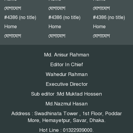
যোগাযোগ
যোগাযোগ
যোগাযোগ
‎পটুয়াখালী গলাচিপায় গজালিয়া
#4386 (no title)
#4386 (no title)
#4386 (no title)
ইউনিয়নে বিএনপি’র বিশাল
Home
Home
Home
জনসভা।
যোগাযোগ
যোগাযোগ
যোগাযোগ
“গলাচিপায় বিএনপির জনসভা:
Md. Anisur Rahman
‘কাউকে বর্গা দেওয়ার জন্য
জাতীয়তাবাদী দল তৈরি হয়নি’
Editor In Chief
— হাসান মামুন”
Wahedur Rahman
পটুয়াখালী-৩(গলাচিপা-দশমিনা)
Executive Director
আসন মনোনয়ন প্রত্যাশী।
Sub editor :Md Muktad Hossen
Md.Nazmul Hasan
Address : Swadhinata Tower , 1st Floor, Poddar
পটুয়াখালীতে গণঅধিকার
More, Hemayetpur, Savar, Dhaka.
পরিষদের জনসভা
Hot Line : 01322939000.