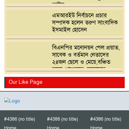
আটক
এমআরইউ নির্বাচনে প্রচার
সম্পাদক হলেন তরুণ সাংবাদিক
ইসমাইল হোসেন
বিএনপির মনোনয়ন পেল প্রয়াত,
সাবেক ও বর্তমান নেতাদের
২৪জন ছেলে ও মেয়ে,বঞ্চিত
হলো খোন্দকার দেলোয়ার
হোসেনের পুত্র
বিএনপির মনোনয়ন পরিবর্তনের
Our Like Page
দাবিতে খোন্দকার আকবরের
কর্মী-সমর্থকদের বিক্ষোভ-
অবরোধ
শ্রীপুরে চোরাই পথে সার
পাচারকালে ৮০ বস্তাসহ পিকআপ
#4386 (no title)
#4386 (no title)
#4386 (no title)
আটক
Home
Home
Home