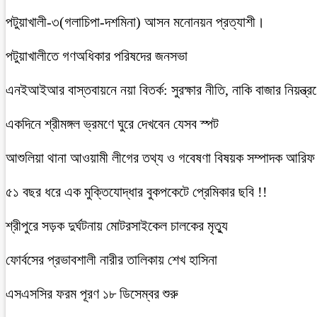
পটুয়াখালী-৩(গলাচিপা-দশমিনা) আসন মনোনয়ন প্রত্যাশী।
পটুয়াখালীতে গণঅধিকার পরিষদের জনসভা
এনইআইআর বাস্তবায়নে নয়া বিতর্ক: সুরক্ষার নীতি, নাকি বাজার নিয়ন্ত্র
একদিনে শ্রীমঙ্গল ভ্রমণে ঘুরে দেখবেন যেসব স্পট
আশুলিয়া থানা আওয়ামী লীগের তথ্য ও গবেষণা বিষয়ক সম্পাদক আরিফ ম
৫১ বছর ধরে এক মুক্তিযোদ্ধার বুকপকেটে প্রেমিকার ছবি !!
শ্রীপুরে সড়ক দুর্ঘটনায় মোটরসাইকেল চালকের মৃত্যু
ফোর্বসের প্রভাবশালী নারীর তালিকায় শেখ হাসিনা
এসএসসির ফরম পূরণ ১৮ ডিসেম্বর শুরু