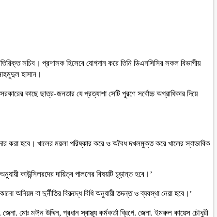
 অতিরিক্ত সচিব। প্রশাসক হিসেবে যোগদান করে তিনি ডিএনসিসির সকল বিভাগীয়
 মাহমুদুল হাসান।
রকারের কাছে ছাত্র-জনতার যে প্রত্যাশা সেটি পূরণে সর্বোচ্চ অগ্রাধিকার দিয়ে
জোরদার করা হবে। খালের ময়লা পরিষ্কার করে ও অবৈধ দখলমুক্ত করে খালের স্বাভাবিক
ুযায়ী কাউন্সিলরদের দায়িত্ব পালনের বিষয়টি চূড়ান্ত হবে।’
 অনিয়ম বা দুর্নীতির বিরুদ্ধে বিধি অনুযায়ী তদন্ত ও ব্যবস্থা নেয়া হবে।’
া. মোঃ মঈন উদ্দিন, প্রধান স্বাস্থ্য কর্মকর্তা ব্রিগে. জেনা. ইমরুল কায়েস চৌধুরী