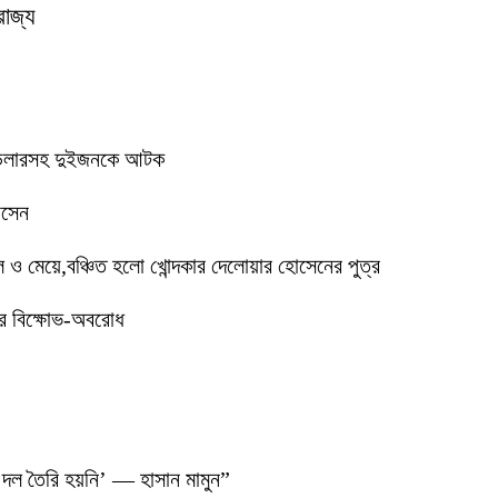
রাজ্য
ে ডিলারসহ দুইজনকে আটক
োসেন
মেয়ে,বঞ্চিত হলো খোন্দকার দেলোয়ার হোসেনের পুত্র
ের বিক্ষোভ-অবরোধ
 দল তৈরি হয়নি’ — হাসান মামুন”