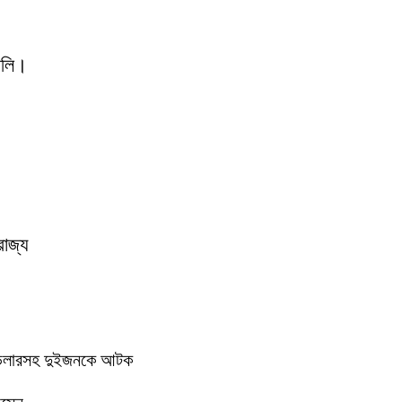
যালি।
রাজ্য
ে ডিলারসহ দুইজনকে আটক