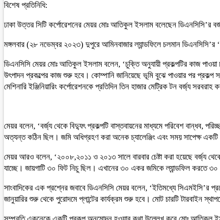
বিশেষ প্রতিনিধি:
ঢাকা উত্তর সিটি কর্পোরেশনের মেয়র মোঃ আতিকুল ইসলাম বলেছেন ডিএনসিসি’র বর্জ্য থেকে
মঙ্গলবার (২৮ নভেম্বর ২০২৩) দুপুরে আমিনবাজার ল্যান্ডফিলে চলমান ডিএনসিসি’র ‘বর
ডিএনসিসি মেয়র মোঃ আতিকুল ইসলাম বলেন, ‘চুক্তি অনুযায়ী প্রকল্পটির কাজ পাওয়া চ
উৎপাদন প্রকল্পের কাজ শুরু হবে। কোম্পানি জানিয়েছে ভূমি বুঝে পাওয়ার পর প্রকল্প
মেশিনারি ইঞ্জিনিয়ারিং কর্পোরেশনকে প্রতিদিন তিন হাজার মেট্রিক টন বর্জ্য সরবরা
মেয়র বলেন, ‘বর্জ্য থেকে বিদ্যুৎ প্রকল্পটি বাস্তবায়নের মাধ্যমে পরিবেশ বান্ধব, পরিচ
অত্যন্ত কঠিন ছিল। জমি অধিগ্রহণ করা অনেক চ্যালেঞ্জিং এবং সময় সাপেক্ষ একটি কা
মেয়র আরও বলেন, ‘২০০৮,২০১১ ও ২০১৩ সালে বারবার চেষ্টা করা হয়েছে বর্জ্য থেক
যাচ্ছে। জায়গাটি ৩০ ফিট নিচু ছিল। এখানের ৩০ একর জমিকে ল্যান্ডফিল করতে ৩
সাংবাদিকের এক প্রশ্নের জবাবে ডিএনসিসি মেয়র বলেন, ‘ইতিমধ্যে সিএমইসি’র প্রকৌশল
জানুয়ারির শুরু থেকে পুরোদমে প্লান্টের কার্যক্রম শুরু হবে। মোট চারটি টারবাইন স
সম্প্রতি একনেকে একটি প্রকল্প অনুমোদন হওয়ার কথা উল্লেখ করে মোঃ আতিকুল ইসলাম ব