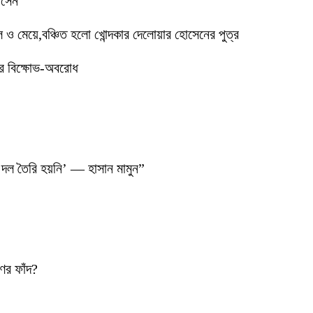
োসেন
মেয়ে,বঞ্চিত হলো খোন্দকার দেলোয়ার হোসেনের পুত্র
ের বিক্ষোভ-অবরোধ
 দল তৈরি হয়নি’ — হাসান মামুন”
ণের ফাঁদ?