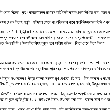
 বিদ্যুৎ প্রকল্প বাস্তবায়নের মাধ্যমে স্মার্ট বর্জ্য ব্যবস্থাপনা নিশ্চিত হবে, বর্জ
্জ্য থেকে বিদ্যুৎ প্লান্ট’ পরিদর্শন শেষে সাংবাদিকদের সাথে মতবিনিময়কালে তিনি এ
ায়না মেশিনারি ইঞ্জিনিয়ারিং কর্পোরেশনকে আমারা ৩০ একর ভূমি প্রস্তুত করে হস্তান্ত
 সম্পন্ন করতে তাদের দুই বছর সময় লাগবে। ২০২৬ সালের মধ্যে প্রকল্পটি থেকে শুরু হব
হ করবে ডিএনসিসি। উৎপাদিত বিদুৎ যুক্ত হবে জাতীয় গ্রীডে। কিনে নেবে বিদুৎ বিভাগ।’
্ছন্ন ঢাকা গড়ে তোলা হবে হবে। এর ফলে বায়ু দূষণ রোধ হবে। বর্জ্য সম্পদে পরিণত হবে। স্ম
জ ছিল। স্থানীয় সরকার মন্ত্রণালয়, ভূমি মন্ত্রণালয়, পরিবেশ অধিদপ্তর ও বিদ্যুৎ ম
ে বিদ্যুৎ উৎপাদনের। কিন্তু আমরা আলোর মুখ দেখতে পারি নাই। চীনা সরকার ও বাংলা
০ ফিট নিচু জায়গাকে ভরাট করতে হয়েছে। অনেক কাজ করতে হয়েছে তাই কিছুটা সময় 
ী ও কর্মকর্তারা কাজ শুরু করেছে। তাদের কিছু যন্ত্রপাতি প্লান্টে চলে এসেছে আরও য
্থাপনের মাধ্যমে প্রতি ঘন্টায় ৪২.৫ মেগাওয়াট বিদ্যুৎ উৎপাদন করা হবে। তাদের সাথে 
লেন, ‘দেশে এত যে বিল্ডিং ভাঙ্গা হচ্ছে, সেই সব বিল্ডিংয়ের বর্জ্যগুলোকে আমরা কাজ