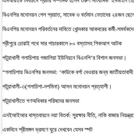
এমআরইউ নির্বাচনে প্রচার সম্পাদক হলেন তরুণ সাংবাদিক ইসমাইল হ
বিএনপির মনোনয়ন পেল প্রয়াত, সাবেক ও বর্তমান নেতাদের ২৪জন ছেলে ও 
বিএনপির মনোনয়ন পরিবর্তনের দাবিতে খোন্দকার আকবরের কর্মী-সমর্থকদ
শ্রীপুরে চোরাই পথে সার পাচারকালে ৮০ বস্তাসহ পিকআপ আটক
‎পটুয়াখালী গলাচিপায় গজালিয়া ইউনিয়নে বিএনপি’র বিশাল জনসভা।
“গলাচিপায় বিএনপির জনসভা: ‘কাউকে বর্গা দেওয়ার জন্য জাতীয়তাবাদী
পটুয়াখালী-৩(গলাচিপা-দশমিনা) আসন মনোনয়ন প্রত্যাশী।
পটুয়াখালীতে গণঅধিকার পরিষদের জনসভা
এনইআইআর বাস্তবায়নে নয়া বিতর্ক: সুরক্ষার নীতি, নাকি বাজার নিয়ন্ত্র
একদিনে শ্রীমঙ্গল ভ্রমণে ঘুরে দেখবেন যেসব স্পট