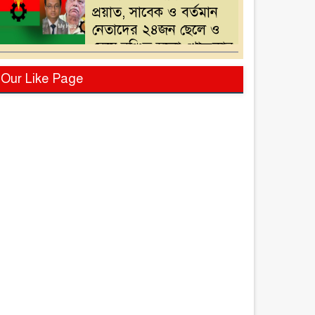
প্রয়াত, সাবেক ও বর্তমান
নেতাদের ২৪জন ছেলে ও
মেয়ে,বঞ্চিত হলো খোন্দকার
দেলোয়ার হোসেনের পুত্র
বিএনপির মনোনয়ন
Our Like Page
পরিবর্তনের দাবিতে
খোন্দকার আকবরের কর্মী-
সমর্থকদের বিক্ষোভ-
অবরোধ
শ্রীপুরে চোরাই পথে সার
পাচারকালে ৮০ বস্তাসহ
পিকআপ আটক
‎পটুয়াখালী গলাচিপায়
গজালিয়া ইউনিয়নে
বিএনপি’র বিশাল জনসভা।
“গলাচিপায় বিএনপির