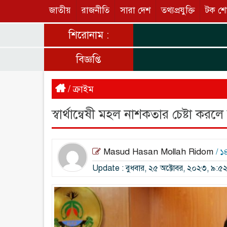
জাতীয়
রাজনীতি
সারা দেশ
তথ্যপ্রযুক্তি
টক শ
শিরোনাম :
বিজ্ঞপ্তি
/
ক্রাইম
স্বার্থান্বেষী মহল নাশকতার চেষ্টা করলে
Masud Hasan Mollah Ridom
/ 
Update : বুধবার, ২৫ অক্টোবর, ২০২৩, ৯:৫২ পূ