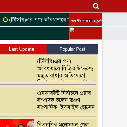
িসিবি)এর পণ্য অবৈধভাবে বিক্রির উদ্দেশ্যে মজুত রাখার অভি
Last Update
Popular Post
(টিসিবি)এর পণ্য
অবৈধভাবে বিক্রির উদ্দেশ্যে
মজুত রাখার অভিযোগে
ডিলারসহ দুইজনকে আটক
এমআরইউ নির্বাচনে প্রচার
সম্পাদক হলেন তরুণ
সাংবাদিক ইসমাইল হোসেন
বিএনপির মনোনয়ন পেল