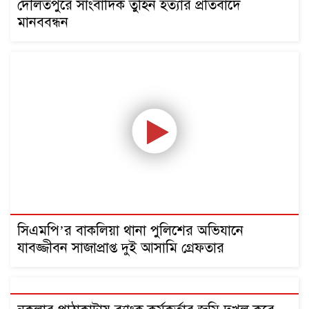
দৌলতপুরে সাংবাদিক তুহিন হত্যার প্রতিবাদে
মানববন্ধন
সিএমপি’র বাকলিয়া থানা পুলিশের অভিযানে
যাবজ্জীবন সাজাপ্রাপ্ত দুই আসামি গ্রেফতার