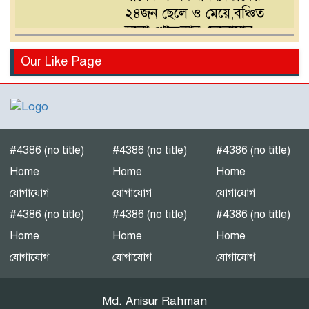
২৪জন ছেলে ও মেয়ে,বঞ্চিত
হলো খোন্দকার দেলোয়ার
হোসেনের পুত্র
বিএনপির মনোনয়ন পরিবর্তনের
Our Like Page
দাবিতে খোন্দকার আকবরের
কর্মী-সমর্থকদের বিক্ষোভ-
অবরোধ
শ্রীপুরে চোরাই পথে সার
পাচারকালে ৮০ বস্তাসহ পিকআপ
#4386 (no title)
#4386 (no title)
#4386 (no title)
আটক
Home
Home
Home
যোগাযোগ
যোগাযোগ
যোগাযোগ
‎পটুয়াখালী গলাচিপায় গজালিয়া
#4386 (no title)
#4386 (no title)
#4386 (no title)
ইউনিয়নে বিএনপি’র বিশাল
Home
Home
Home
জনসভা।
যোগাযোগ
যোগাযোগ
যোগাযোগ
“গলাচিপায় বিএনপির জনসভা:
Md. Anisur Rahman
‘কাউকে বর্গা দেওয়ার জন্য