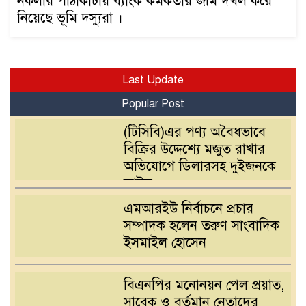
নকলার পাঠাকাটায় ব্যাংক কর্মকর্তার জমি দখল করে
নিয়েছে ভূমি দস্যুরা ।
Last Update
Popular Post
(টিসিবি)এর পণ্য অবৈধভাবে
বিক্রির উদ্দেশ্যে মজুত রাখার
অভিযোগে ডিলারসহ দুইজনকে
আটক
এমআরইউ নির্বাচনে প্রচার
সম্পাদক হলেন তরুণ সাংবাদিক
ইসমাইল হোসেন
বিএনপির মনোনয়ন পেল প্রয়াত,
সাবেক ও বর্তমান নেতাদের