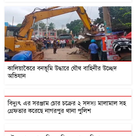
কালিয়াকৈরে বনভূমি উদ্ধারে যৌথ বাহিনীর উচ্ছেদ
অভিযান
বিদ্যুৎ এর সরঞ্জাম চোর চক্রের ২ সদস্য মালামাল সহ
গ্রেফতার করেছে নাগরপুর থানা পুলিশ