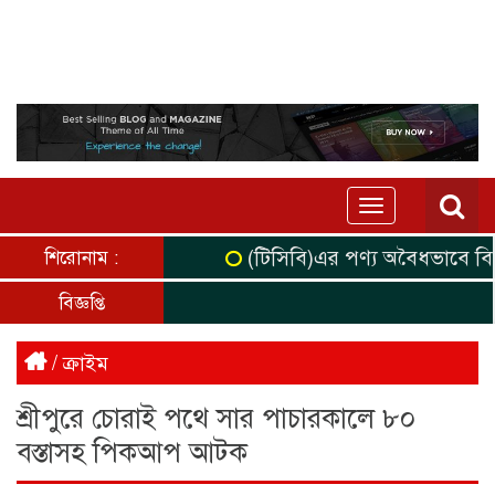
Toggle
navigation
(টিসিবি)এর পণ্য অবৈধভাবে বিক্র
শিরোনাম :
বিজ্ঞপ্তি
/
ক্রাইম
শ্রীপুরে চোরাই পথে সার পাচারকালে ৮০
বস্তাসহ পিকআপ আটক