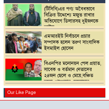
(টিসিবি)এর পণ্য অবৈধভাবে
বিক্রির উদ্দেশ্যে মজুত রাখার
অভিযোগে ডিলারসহ দুইজনকে
আটক
এমআরইউ নির্বাচনে প্রচার
সম্পাদক হলেন তরুণ সাংবাদিক
ইসমাইল হোসেন
বিএনপির মনোনয়ন পেল প্রয়াত,
সাবেক ও বর্তমান নেতাদের
২৪জন ছেলে ও মেয়ে,বঞ্চিত
হলো খোন্দকার দেলোয়ার
হোসেনের পুত্র
বিএনপির মনোনয়ন পরিবর্তনের
Our Like Page
দাবিতে খোন্দকার আকবরের
কর্মী-সমর্থকদের বিক্ষোভ-
অবরোধ