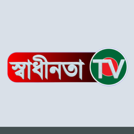
শ্রীপুরে চোরাই পথে সার
পাচারকালে ৮০ বস্তাসহ পিকআপ
আটক
‎পটুয়াখালী গলাচিপায় গজালিয়া
ইউনিয়নে বিএনপি’র বিশাল
জনসভা।
“গলাচিপায় বিএনপির জনসভা:
‘কাউকে বর্গা দেওয়ার জন্য
জাতীয়তাবাদী দল তৈরি হয়নি’
— হাসান মামুন”
পটুয়াখালী-৩(গলাচিপা-দশমিনা)
আসন মনোনয়ন প্রত্যাশী।