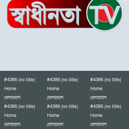
জনসভা।
“গলাচিপায় বিএনপির জনসভা:
‘কাউকে বর্গা দেওয়ার জন্য
জাতীয়তাবাদী দল তৈরি হয়নি’
— হাসান মামুন”
পটুয়াখালী-৩(গলাচিপা-দশমিনা)
আসন মনোনয়ন প্রত্যাশী।
#4386 (no title)
#4386 (no title)
#4386 (no title)
পটুয়াখালীতে গণঅধিকার
Home
Home
Home
পরিষদের জনসভা
যোগাযোগ
যোগাযোগ
যোগাযোগ
#4386 (no title)
#4386 (no title)
#4386 (no title)
Home
Home
Home
এনইআইআর বাস্তবায়নে নয়া
যোগাযোগ
যোগাযোগ
যোগাযোগ
বিতর্ক: সুরক্ষার নীতি, নাকি