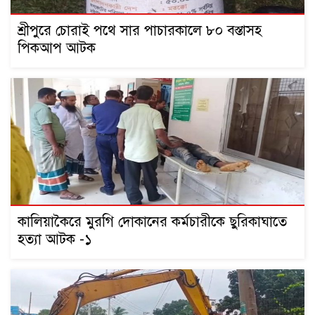
শ্রীপুরে চোরাই পথে সার পাচারকালে ৮০ বস্তাসহ
পিকআপ আটক
কালিয়াকৈরে মুরগি দোকানের কর্মচারীকে ছুরিকাঘাতে
হত্যা আটক -১