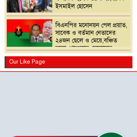
ইসমাইল হোসেন
বিএনপির মনোনয়ন পেল প্রয়াত,
সাবেক ও বর্তমান নেতাদের
২৪জন ছেলে ও মেয়ে,বঞ্চিত
হলো খোন্দকার দেলোয়ার
হোসেনের পুত্র
বিএনপির মনোনয়ন পরিবর্তনের
Our Like Page
দাবিতে খোন্দকার আকবরের
কর্মী-সমর্থকদের বিক্ষোভ-
অবরোধ
শ্রীপুরে চোরাই পথে সার
পাচারকালে ৮০ বস্তাসহ পিকআপ
আটক
‎পটুয়াখালী গলাচিপায় গজালিয়া
ইউনিয়নে বিএনপি’র বিশাল