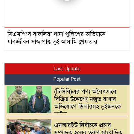
সিএমপি’র বাকলিয়া থানা পুলিশের অভিযানে
যাবজ্জীবন সাজাপ্রাপ্ত দুই আসামি গ্রেফতার
Last Update
Popular Post
(টিসিবি)এর পণ্য অবৈধভাবে
বিক্রির উদ্দেশ্যে মজুত রাখার
অভিযোগে ডিলারসহ দুইজনকে
আটক
এমআরইউ নির্বাচনে প্রচার
সম্পাদক হলেন তরুণ সাংবাদিক