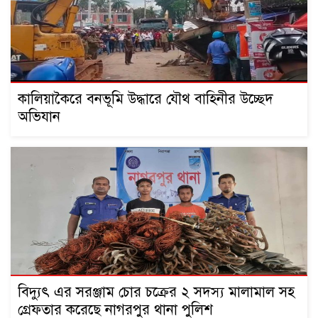
কালিয়াকৈরে বনভূমি উদ্ধারে যৌথ বাহিনীর উচ্ছেদ
অভিযান
বিদ্যুৎ এর সরঞ্জাম চোর চক্রের ২ সদস্য মালামাল সহ
গ্রেফতার করেছে নাগরপুর থানা পুলিশ