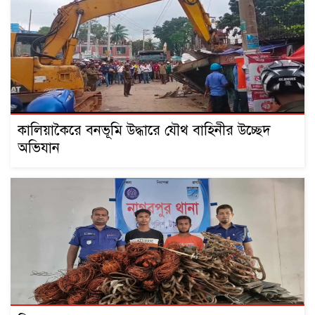
কালিয়াকৈরে বনভূমি উদ্ধারে যৌথ বাহিনীর উচ্ছেদ
অভিযান