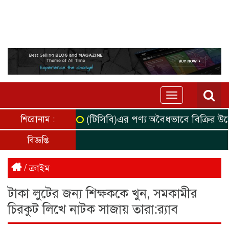
Toggle
navigation
(টিসিবি)এর পণ্য অবৈধভাবে বিক্রির উদ্দেশ্য
শিরোনাম :
বিজ্ঞপ্তি
/
ক্রাইম
টাকা লুটের জন্য শিক্ষককে খুন, সমকামীর
চিরকুট লিখে নাটক সাজায় তারা:র‍্যাব