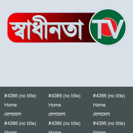
‎পটুয়াখালী গলাচিপায় গজালিয়া
ইউনিয়নে বিএনপি’র বিশাল
জনসভা।
“গলাচিপায় বিএনপির জনসভা:
‘কাউকে বর্গা দেওয়ার জন্য
জাতীয়তাবাদী দল তৈরি হয়নি’
— হাসান মামুন”
পটুয়াখালী-৩(গলাচিপা-দশমিনা)
আসন মনোনয়ন প্রত্যাশী।
#4386 (no title)
#4386 (no title)
#4386 (no title)
পটুয়াখালীতে গণঅধিকার
Home
Home
Home
পরিষদের জনসভা
যোগাযোগ
যোগাযোগ
যোগাযোগ
#4386 (no title)
#4386 (no title)
#4386 (no title)
Home
Home
Home