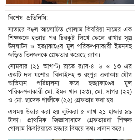
বিশেষ প্রতিনিধি:
সাভারে বহুল আলোচিত গোলাম কিবরিয়া নামের এক
শিক্ষককে হত্যার পর চিরকুট লিখে ফেলে রাখার সূত্র
উদঘাটন ও হত্যাকাণ্ডের মূল পরিকল্পনাকারী ইমনসহ
জড়িত তিনজনকে গ্রেফতার করেছে র‍্যাব।
সোমবার (২১ আগস্ট) রাতে র‍্যাব-৪, ৬ ও ১৩ এর
একটি দল যশোর, ঝিনাইদহ ও রংপুর এলাকায় যৌথ
অভিযান পরিচালনা করে হত্যাকাণ্ডের মূল
পরিকল্পনাকারী মো. ইমন খান (২৩), মো. সাগর (২২)
ও মো. ছাদেক গাজীকে (২২) গ্রেফতার করা হয়।
এসময় উদ্ধার করা হয় লুটকরা ৫ লাখ ২১ হাজার ৯৯
টাকা। প্রাথমিক জিজ্ঞাসাবাদে গ্রেফতাররা শিক্ষক
গোলাম কিবরিয়াকে হত্যার বিষয়ে তথ্য প্রদান করে।