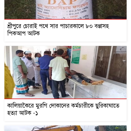
শ্রীপুরে চোরাই পথে সার পাচারকালে ৮০ বস্তাসহ
পিকআপ আটক
কালিয়াকৈরে মুরগি দোকানের কর্মচারীকে ছুরিকাঘাতে
হত্যা আটক -১