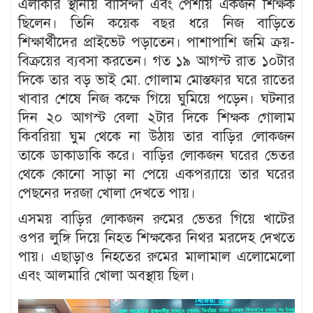
এলাকার স্থানীয় বাসিন্দা এবং পেশায় একজন শিক্ষক
ছিলেন। তিনি কয়েক বছর ধরে নিজ বাড়িতে
শিক্ষার্থীদের প্রাইভেট পড়াতেন। পাশাপাশি জমি ক্রয়-
বিক্রয়ের ব্যবসা করতেন। গত ১৯ আগস্ট রাত ১০টার
দিকে তার বড় ভাই মো. গোলাম মোস্তফার ঘরে রাতের
খাবার শেষে নিজ কক্ষে গিয়ে ঘুমিয়ে পড়েন। ঘটনার
দিন ২০ আগস্ট বেলা ২টার দিকে শিক্ষক গোলাম
কিবরিয়া ঘুম থেকে না উঠায় তার বাড়ির লোকজন
তাকে ডাকাডাকি করে। বাড়ির লোকজন ঘরের ভেতর
থেকে কোনো সাড়া না পেয়ে একপর‍্যায়ে তার ঘরের
পেছনের দরজা খোলা দেখতে পায়।
এসময় বাড়ির লোকজন রুমের ভেতর গিয়ে খাটের
ওপর লুঙ্গি দিয়ে নিহত শিক্ষকের নিথর মরদেহ দেখতে
পায়। এছাড়াও নিহতের রুমের মালামাল এলোমেলো
এবং আলমারি খোলা অবস্থায় ছিল।