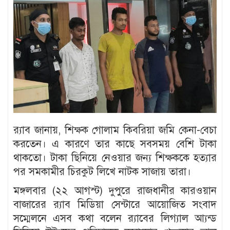
র‍্যাব জানায়, শিক্ষক গোলাম কিবরিয়া জমি কেনা-বেচা
করতেন। এ কারণে তার কাছে সবসময় বেশি টাকা
থাকতো। টাকা ছিনিয়ে নেওয়ার জন্য শিক্ষককে হত্যার
পর সমকামীর চিরকুট লিখে নাটক সাজায় তারা।
মঙ্গলবার (২২ আগস্ট) দুপুরে রাজধানীর কারওয়ান
বাজারের র‍্যাব মিডিয়া সেন্টারে আয়োজিত সংবাদ
সম্মেলনে এসব কথা বলেন র‍্যাবের লিগ্যাল আ্যন্ড