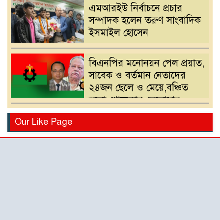
এমআরইউ নির্বাচনে প্রচার
সম্পাদক হলেন তরুণ সাংবাদিক
ইসমাইল হোসেন
বিএনপির মনোনয়ন পেল প্রয়াত,
সাবেক ও বর্তমান নেতাদের
২৪জন ছেলে ও মেয়ে,বঞ্চিত
হলো খোন্দকার দেলোয়ার
হোসেনের পুত্র
বিএনপির মনোনয়ন পরিবর্তনের
Our Like Page
দাবিতে খোন্দকার আকবরের
কর্মী-সমর্থকদের বিক্ষোভ-
অবরোধ
শ্রীপুরে চোরাই পথে সার
পাচারকালে ৮০ বস্তাসহ পিকআপ
আটক