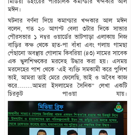
মিডিয়া উইংয়ের পরিচালক কমান্ডার খন্দকার আল
মঈন।
ঘটনার বর্ণনা দিয়ে কমান্ডার খন্দকার আল মঈন
বলেন, গত ২০ আগস্ট বেলা ৩টার দিকে সাভার
পৌরসভার ১ নম্বর ওয়ার্ডের ভাটপাড়া এলাকায় নিজ
বাড়ির কক্ষ থেকে হাত-পা বাঁধা এবং গলায় গামছা
পেঁছানো অবস্থায় গোলাম কিবরিয়া (৪৩) নামের সাবেক
এক স্কুলশিক্ষকের মরদেহ উদ্ধার করা হয়। এসময়
মরদেহের পাশ থেকে ‘এই ব্যক্তি সমকামী করে পুলিশ
ভাই, আমরা তাই মেরে ফেলেছি, ভাই ও অবৈধ কাজ
করে……..আমরা ইসলামের সৈনিক” লেখা একটি
চিরকুট পাওয়া যায়।