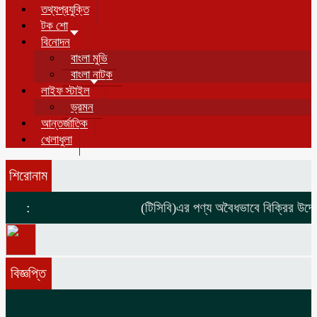
তথ্যপ্রযুক্তি
টক শো
বিনোদন
বাংলা মুভি
বাংলা নাটক
লাইফ স্টাইল
ভ্রমন
আন্তর্জাতিক
খেলাধুলা
শিরোনাম
:
(টিসিবি)এর পণ্য অবৈধভাবে বিক্রির উদ্দেশ
বিজ্ঞপ্তি