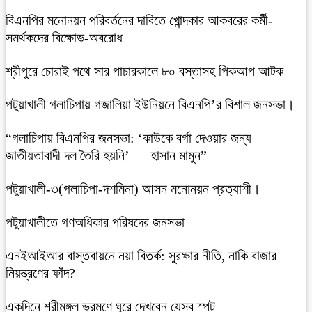
বিএনপির মনোনয়ন পরিবর্তনের দাবিতে খোন্দকার আকবরের কর্মী-
সমর্থকদের বিক্ষোভ-অবরোধ
শ্রীপুরে চোরাই পথে সার পাচারকালে ৮০ বস্তাসহ পিকআপ আটক
‎পটুয়াখালী গলাচিপায় গজালিয়া ইউনিয়নে বিএনপি’র বিশাল জনসভা।
“গলাচিপায় বিএনপির জনসভা: ‘কাউকে বর্গা দেওয়ার জন্য
জাতীয়তাবাদী দল তৈরি হয়নি’ — হাসান মামুন”
পটুয়াখালী-৩(গলাচিপা-দশমিনা) আসন মনোনয়ন প্রত্যাশী।
পটুয়াখালীতে গণঅধিকার পরিষদের জনসভা
এনইআইআর বাস্তবায়নে নয়া বিতর্ক: সুরক্ষার নীতি, নাকি বাজার
নিয়ন্ত্রণের ফাঁদ?
একদিনে শ্রীমঙ্গল ভ্রমণে ঘুরে দেখবেন যেসব স্পট