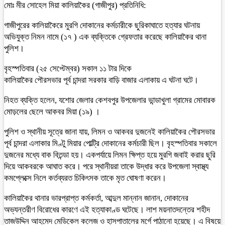
মোঃ মীর সোহেল মিয়া কালিয়াকৈর (গাজীপুর) প্রতিনিধি:
গাজীপুরের কালিয়াকৈরে মুরগি দোকানের কর্মচারীকে ছুরিকাঘাতে হত্যার ঘটনায়
অভিযুক্ত নিমন নামে (১৭ ) এক ব্যক্তিকে গ্রেফতার করেছে কালিয়াকৈর থানা
পুলিশ।
বৃহস্পতিবার (২৫ সেপ্টেম্বর) সকাল ১১ টার দিকে
কালিয়াকৈর পৌরসভার পূর্ব চান্দরা সরকার বাড়ি বাজার এলাকায় এ ঘটনা ঘটে।
নিহত ব্যক্তি হলেন, যশোর জেলার কেশবপুর উপজেলার ভান্ডাখুলা গ্রামের মোবারক
মোড়লের ছেলে আকবর মিয়া (১৯) ।
পুলিশ ও স্থানীয় সূত্রে জানা যায়, লিমন ও আকবর দুজনেই কালিয়াকৈর পৌরসভার
পূর্ব চান্দরা এলাকার মিণ্টু মিয়ার পোল্ট্রি দোকানের কর্মচারী ছিল। বৃহস্পতিবার সকালে
দুজনের মধ্যে বাক বিতন্ডা হয়। একপর্যায়ে লিমন ক্ষিপ্ত হয়ে মুরগি জবাই করার ছুরি
দিয়ে আকবরকে আঘাত করে। পরে স্থানীয়রা তাকে উদ্ধার করে উপজেলা স্বাস্থ্য
কমপ্লেক্সে নিলে কর্তব্যরত চিকিৎসক তাকে মৃত ঘোষণা করেন।
কালিয়াকৈর থানার ভারপ্রাপ্ত কর্মকর্তা, আব্দুল মান্নান জানান, দোকানের
অভ্যন্তরীণ বিরোধের কারণে এই হত্যাকাণ্ড ঘটেছে। লাশ ময়নাতদন্তের শহীদ
তাজউদ্দিন আহমেদ মেডিকেল কলেজ ও হাসপাতালের মর্গে পাঠানো হয়েছে। এ বিষয়ে