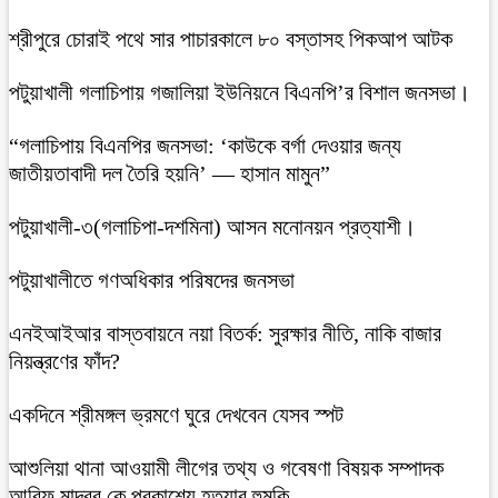
শ্রীপুরে চোরাই পথে সার পাচারকালে ৮০ বস্তাসহ পিকআপ আটক
‎পটুয়াখালী গলাচিপায় গজালিয়া ইউনিয়নে বিএনপি’র বিশাল জনসভা।
“গলাচিপায় বিএনপির জনসভা: ‘কাউকে বর্গা দেওয়ার জন্য
জাতীয়তাবাদী দল তৈরি হয়নি’ — হাসান মামুন”
পটুয়াখালী-৩(গলাচিপা-দশমিনা) আসন মনোনয়ন প্রত্যাশী।
পটুয়াখালীতে গণঅধিকার পরিষদের জনসভা
এনইআইআর বাস্তবায়নে নয়া বিতর্ক: সুরক্ষার নীতি, নাকি বাজার
নিয়ন্ত্রণের ফাঁদ?
একদিনে শ্রীমঙ্গল ভ্রমণে ঘুরে দেখবেন যেসব স্পট
আশুলিয়া থানা আওয়ামী লীগের তথ্য ও গবেষণা বিষয়ক সম্পাদক
আরিফ মাদবর কে প্রকাশ্যে হত্যার হুমকি