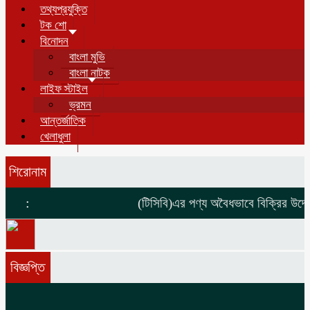
তথ্যপ্রযুক্তি
টক শো
বিনোদন
বাংলা মুভি
বাংলা নাটক
লাইফ স্টাইল
ভ্রমন
আন্তর্জাতিক
খেলাধুলা
শিরোনাম
:
(টিসিবি)এর পণ্য অবৈধভাবে বিক্রির উদ্দেশ
বিজ্ঞপ্তি