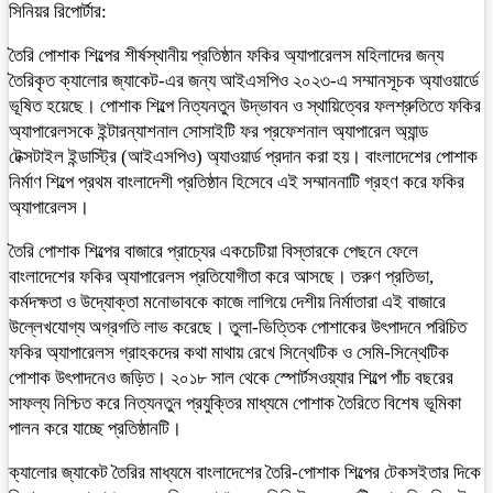
সিনিয়র রিপোর্টার:
তৈরি পোশাক শিল্পের শীর্ষস্থানীয় প্রতিষ্ঠান ফকির অ্যাপারেলস মহিলাদের জন্য
তৈরিকৃত ক্যালোর জ্যাকেট-এর জন্য আইএসপিও ২০২৩-এ সম্মানসূচক অ্যাওয়ার্ডে
ভূষিত হয়েছে। পোশাক শিল্পে নিত্যনতুন উদ্ভাবন ও স্থায়িত্বের ফলশ্রুতিতে ফকির
অ্যাপারেলসকে ইন্টারন্যাশনাল সোসাইটি ফর প্রফেশনাল অ্যাপারেল অ্যান্ড
টেক্সটাইল ইন্ডাস্ট্রি (আইএসপিও) অ্যাওয়ার্ড প্রদান করা হয়। বাংলাদেশের পোশাক
নির্মাণ শিল্পে প্রথম বাংলাদেশী প্রতিষ্ঠান হিসেবে এই সম্মাননাটি গ্রহণ করে ফকির
অ্যাপারেলস।
তৈরি পোশাক শিল্পের বাজারে প্রাচ্যের একচেটিয়া বিস্তারকে পেছনে ফেলে
বাংলাদেশের ফকির অ্যাপারেলস প্রতিযোগীতা করে আসছে। তরুণ প্রতিভা,
কর্মদক্ষতা ও উদ্যোক্তা মনোভাবকে কাজে লাগিয়ে দেশীয় নির্মাতারা এই বাজারে
উল্লেখযোগ্য অগ্রগতি লাভ করেছে। তুলা-ভিত্তিক পোশাকের উৎপাদনে পরিচিত
ফকির অ্যাপারেলস গ্রাহকদের কথা মাথায় রেখে সিন্থেটিক ও সেমি-সিন্থেটিক
পোশাক উৎপাদনেও জড়িত। ২০১৮ সাল থেকে স্পোর্টসওয়্যার শিল্পে পাঁচ বছরের
সাফল্য নিশ্চিত করে নিত্যনতুন প্রযুক্তির মাধ্যমে পোশাক তৈরিতে বিশেষ ভূমিকা
পালন করে যাচ্ছে প্রতিষ্ঠানটি।
ক্যালোর জ্যাকেট তৈরির মাধ্যমে বাংলাদেশের তৈরি-পোশাক শিল্পের টেকসইতার দিকে