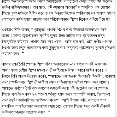
বিশেষ গুরুত্বারোপ করেন ফকির অ্যাপারেলস লিমিটেডের ডেপুটি ম্যানেজিং ডিরেক্টর
ফকির নাফিজুজ্জামান। তার মতে, এটি শুধুমাত্র অত্যাধুনিক প্রযুক্তি এবং পোশাক
শিল্পের বৃহৎ দর্শনকে ইঙ্গিত করে না বরং উন্নত উৎপাদন প্রক্রিয়ায় ৯৭ শতাংশ পর্যন্ত
পোশাকের বর্জ্য হ্রাসে সাহায্য করে পরিবেশবান্ধব শিল্পের দিকেও এগিয়ে নিয়ে যায়।
এছাড়াও তিনি বলেন, “প্রাচ্যের পোশাক শিল্পের উপর নির্ভরতা অনেকাংশে কমে
যাচ্ছে। ফকির অ্যাপারেলস স্থানীয় তুলার উপর ভিত্তি করে গ্রাহকদের জন্য
সিন্থেটিক ফাইবারে পোশাক তৈরি করে থাকে। আমি মনে করি, এটি দেশীয় পোশাক
শিল্পের জন্য নতুন সম্ভাবনার দ্বার উন্মুক্ত করে অন্যান্য প্রতিষ্ঠানের সুযোগ বৃদ্ধিতে
সহায়তা করে।”
বাংলাদেশের তৈরি পোশাক শিল্পে ফকির অ্যাপারেলস-এর যাত্রা ও এই অ্যাওয়ার্ড
অর্জন মূলত দেশীয় শিল্পের দক্ষতা ও টেকসইতাকে বিশ্ব দরবারে হাজির করে। এ
বিষয়ে তিনি আরও উল্লেখ করেন, “আমাদের দক্ষ জনবল উদ্ভাবনী ডিজাইন, গবেষণা
এবং স্পোর্টওয়্যার শিল্পে টেকসইতা রক্ষায় সক্রিয়ভাবে ভূমিকা পালন করে যাচ্ছে।
আমাদের সর্বশেষ তৈরিকৃত ক্যালোর জ্যাকেট হলো এই প্রচেষ্টার ফল যা পোশাক
শিল্পের সামগ্রিক বর্জ্য ৯৭ শতাংশ পর্যন্ত হ্রাস করার পাশাপাশি আরাম, নিরাপত্তা
এবং বহুবিধ কার্যকারিতার প্রতিফলনস্বরুপ। আমি বিশ্বাস করি, আমাদের পণ্য
সামাজিক ও পরিবেশগত ভারসাম্য বজায় রেখে পোশাক শিল্পের জন্য একটি টেকসই
ভবিষ্যত আনয়নে সহায়তা করবে।”