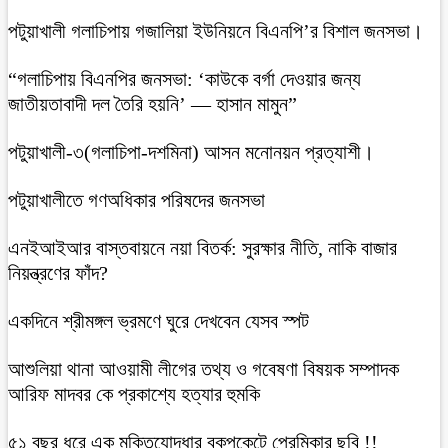
‎পটুয়াখালী গলাচিপায় গজালিয়া ইউনিয়নে বিএনপি’র বিশাল জনসভা।
“গলাচিপায় বিএনপির জনসভা: ‘কাউকে বর্গা দেওয়ার জন্য
জাতীয়তাবাদী দল তৈরি হয়নি’ — হাসান মামুন”
পটুয়াখালী-৩(গলাচিপা-দশমিনা) আসন মনোনয়ন প্রত্যাশী।
পটুয়াখালীতে গণঅধিকার পরিষদের জনসভা
এনইআইআর বাস্তবায়নে নয়া বিতর্ক: সুরক্ষার নীতি, নাকি বাজার
নিয়ন্ত্রণের ফাঁদ?
একদিনে শ্রীমঙ্গল ভ্রমণে ঘুরে দেখবেন যেসব স্পট
আশুলিয়া থানা আওয়ামী লীগের তথ্য ও গবেষণা বিষয়ক সম্পাদক
আরিফ মাদবর কে প্রকাশ্যে হত্যার হুমকি
৫১ বছর ধরে এক মুক্তিযোদ্ধার বুকপকেটে প্রেমিকার ছবি !!