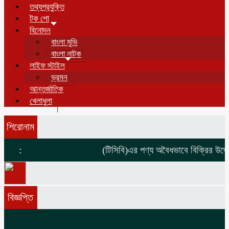
তথ্যপ্রযুক্তি
টক শো
বিনোদন
বাংলা মুভি
বাংলা নাটক
লাইফ স্টাইল
ভ্রমন
আন্তর্জাতিক
খেলাধুলা
শিরোনাম
:
(টিসিবি)এর পণ্য অবৈধভাবে বিক্রির উদ্দেশ
বিজ্ঞপ্তি