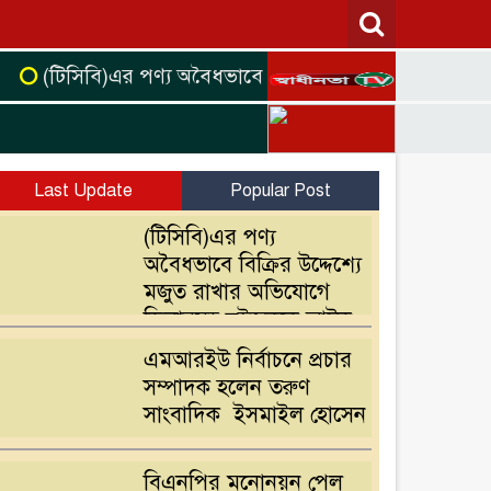
(টিসিবি)এর পণ্য অবৈধভাবে বিক্রির উদ্দেশ্যে মজুত রাখার 
Last Update
Popular Post
(টিসিবি)এর পণ্য
অবৈধভাবে বিক্রির উদ্দেশ্যে
মজুত রাখার অভিযোগে
ডিলারসহ দুইজনকে আটক
এমআরইউ নির্বাচনে প্রচার
সম্পাদক হলেন তরুণ
সাংবাদিক ইসমাইল হোসেন
বিএনপির মনোনয়ন পেল