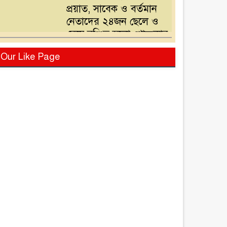
প্রয়াত, সাবেক ও বর্তমান
নেতাদের ২৪জন ছেলে ও
মেয়ে,বঞ্চিত হলো খোন্দকার
দেলোয়ার হোসেনের পুত্র
বিএনপির মনোনয়ন
Our Like Page
পরিবর্তনের দাবিতে
খোন্দকার আকবরের কর্মী-
সমর্থকদের বিক্ষোভ-
অবরোধ
শ্রীপুরে চোরাই পথে সার
পাচারকালে ৮০ বস্তাসহ
পিকআপ আটক
‎পটুয়াখালী গলাচিপায়
গজালিয়া ইউনিয়নে
বিএনপি’র বিশাল জনসভা।
“গলাচিপায় বিএনপির