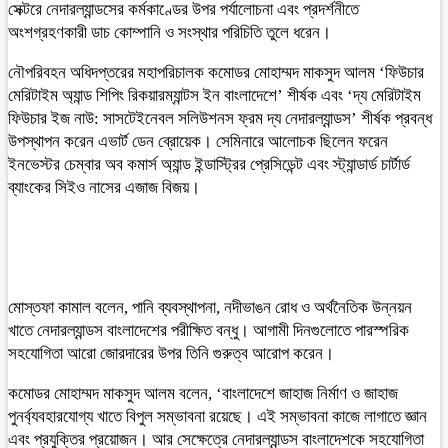
সেক্টরে নেদারল্যান্ডসের কর্মকাণ্ডের উপর পর্যালোচনা এবং প্রদর্শনীতে
অংশগ্রহণকারী ডাচ কোম্পানি ও সংস্থার পরিচিতি তুলে ধরেন।
নৌপরিবহন অধিদপ্তরের মহাপরিচালক কমোডর মোহাম্মদ মাকসুদ আলম ‘ফিউচার
মেরিটাইম অ্যান্ড শিপিং রিকয়ারম্যান্টস ইন বাংলাদেশে’ শীর্ষক এবং ‘দ্য মেরিটাইম
ফিউচার ইজ নাউ: সাসটেইনেবল সলিউশনস ফ্রম দ্য নেদারল্যান্ডস’ শীর্ষক প্রবন্ধ
উপস্থাপন করেন এভার্ট ডেন ব্রোয়েক। সেমিনারে আলোচক ছিলেন ফরেন
ইনভেস্টর চেম্বার অব কমার্স অ্যান্ড ইন্ডাস্ট্রির প্রেসিডেন্ট এবং স্ট্যান্ডার্ড চার্টার্ড
ব্যাংকের সিইও নাসের এজাজ বিজয়।
মোস্তফা কামাল বলেন, পানি ব্যবস্থাপনা, নদীভাঙন রোধ ও অর্থনৈতিক উন্নয়ন
খাতে নেদারল্যান্ডস বাংলাদেশের পরীক্ষিত বন্ধু। আগামী দিনগুলোতে পারস্পরিক
সহযোগিতা আরো জোরদারের উপর তিনি গুরুত্ব আরোপ করেন।
কমোডর মোহাম্মদ মাকসুদ আলম বলেন, ‘বাংলাদেশে জাহাজ নির্মাণ ও জাহাজ
পুনর্ব্যবহারযোগ্য খাতে বিপুল সম্ভাবনা রয়েছে। এই সম্ভাবনা কাজে লাগাতে জ্ঞান
এবং প্রযুক্তির প্রয়োজন। আর সেক্ষেত্রে নেদারল্যান্ডস বাংলাদেশকে সহযোগিতা