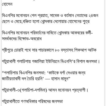
হোসেন
বিএনপির মনোনয়ন পেল প্রয়াত, সাবেক ও বর্তমান নেতাদের ২৪জন
ছেলে ও মেয়ে,বঞ্চিত হলো খোন্দকার দেলোয়ার হোসেনের পুত্র
বিএনপির মনোনয়ন পরিবর্তনের দাবিতে খোন্দকার আকবরের কর্মী-
সমর্থকদের বিক্ষোভ-অবরোধ
শ্রীপুরে চোরাই পথে সার পাচারকালে ৮০ বস্তাসহ পিকআপ আটক
‎পটুয়াখালী গলাচিপায় গজালিয়া ইউনিয়নে বিএনপি’র বিশাল জনসভা।
“গলাচিপায় বিএনপির জনসভা: ‘কাউকে বর্গা দেওয়ার জন্য
জাতীয়তাবাদী দল তৈরি হয়নি’ — হাসান মামুন”
পটুয়াখালী-৩(গলাচিপা-দশমিনা) আসন মনোনয়ন প্রত্যাশী।
পটুয়াখালীতে গণঅধিকার পরিষদের জনসভা