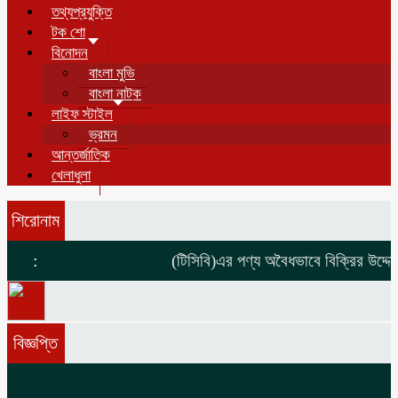
তথ্যপ্রযুক্তি
টক শো
বিনোদন
বাংলা মুভি
বাংলা নাটক
লাইফ স্টাইল
ভ্রমন
আন্তর্জাতিক
খেলাধুলা
শিরোনাম
:
(টিসিবি)এর পণ্য অবৈধভাবে বিক্রির উদ্দেশ্
বিজ্ঞপ্তি