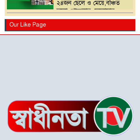
২৪জন ছেলে ও মেয়ে,বঞ্চিত
হলো খোন্দকার দেলোয়ার
হোসেনের পুত্র
বিএনপির মনোনয়ন পরিবর্তনের
Our Like Page
দাবিতে খোন্দকার আকবরের
কর্মী-সমর্থকদের বিক্ষোভ-
অবরোধ
শ্রীপুরে চোরাই পথে সার
পাচারকালে ৮০ বস্তাসহ পিকআপ
আটক
‎পটুয়াখালী গলাচিপায় গজালিয়া
ইউনিয়নে বিএনপি’র বিশাল
জনসভা।
“গলাচিপায় বিএনপির জনসভা:
‘কাউকে বর্গা দেওয়ার জন্য