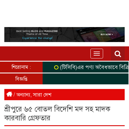
Toggle
navigation
(টিসিবি)এর পণ্য অবৈধভাবে বিক্রির 
শিরোনাম :
বিজ্ঞপ্তি
/
অন্যান্য
,
সারা দেশ
শ্রীপুরে ৬৫ বোতল বিদেশি মদ সহ মাদক
কারবারি গ্রেফতার