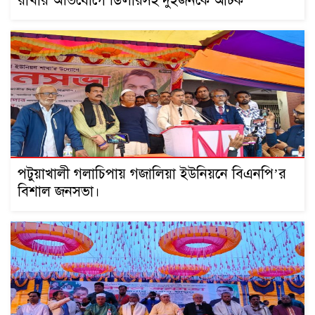
রাখার অভিযোগে ডিলারসহ দুইজনকে আটক
‎পটুয়াখালী গলাচিপায় গজালিয়া ইউনিয়নে বিএনপি’র
বিশাল জনসভা।