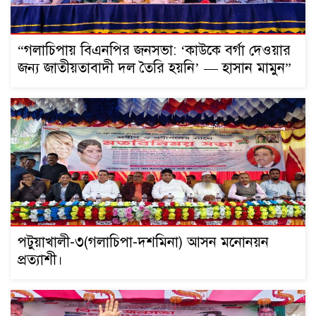
“গলাচিপায় বিএনপির জনসভা: ‘কাউকে বর্গা দেওয়ার
জন্য জাতীয়তাবাদী দল তৈরি হয়নি’ — হাসান মামুন”
পটুয়াখালী-৩(গলাচিপা-দশমিনা) আসন মনোনয়ন
প্রত্যাশী।