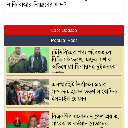
নাকি বাজার নিয়ন্ত্রণের ফাঁদ?
Last Update
Popular Post
(টিসিবি)এর পণ্য অবৈধভাবে
বিক্রির উদ্দেশ্যে মজুত রাখার
অভিযোগে ডিলারসহ দুইজনকে
আটক
এমআরইউ নির্বাচনে প্রচার
সম্পাদক হলেন তরুণ সাংবাদিক
ইসমাইল হোসেন
বিএনপির মনোনয়ন পেল প্রয়াত,
সাবেক ও বর্তমান নেতাদের