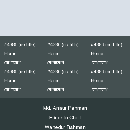
জাতীয়তাবাদী দল তৈরি হয়নি’
— হাসান মামুন”
পটুয়াখালী-৩(গলাচিপা-দশমিনা)
আসন মনোনয়ন প্রত্যাশী।
#4386 (no title)
#4386 (no title)
#4386 (no title)
পটুয়াখালীতে গণঅধিকার
Home
Home
Home
পরিষদের জনসভা
যোগাযোগ
যোগাযোগ
যোগাযোগ
#4386 (no title)
#4386 (no title)
#4386 (no title)
Home
Home
Home
এনইআইআর বাস্তবায়নে নয়া
যোগাযোগ
যোগাযোগ
যোগাযোগ
বিতর্ক: সুরক্ষার নীতি, নাকি
বাজার নিয়ন্ত্রণের ফাঁদ?
Md. Anisur Rahman
Editor In Chief
Wahedur Rahman