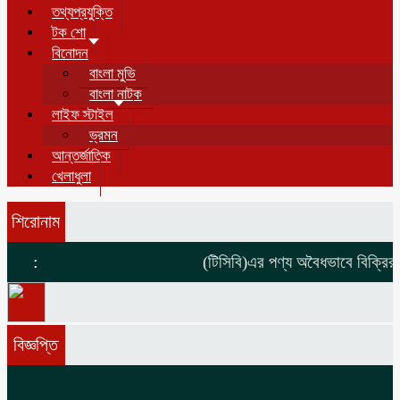
তথ্যপ্রযুক্তি
টক শো
বিনোদন
বাংলা মুভি
বাংলা নাটক
লাইফ স্টাইল
ভ্রমন
আন্তর্জাতিক
খেলাধুলা
শিরোনাম
:
(টিসিবি)এর পণ্য অবৈধভাবে বিক্রির 
বিজ্ঞপ্তি