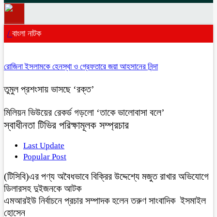
/
বাংলা নাটক
রোজিনা ইসলামকে হেনস্থা ও গ্রেফতারে জয়া আহসানের নিন্দা
তুমুল প্রশংসায় ভাসছে ‘রক্ত’
মিলিয়ন ভিউয়ের রেকর্ড গড়লো ‘তাকে ভালোবাসা বলে’
স্বাধীনতা টিভির পরিক্ষামূলক সম্প্রচার
Last Update
Popular Post
(টিসিবি)এর পণ্য অবৈধভাবে বিক্রির উদ্দেশ্যে মজুত রাখার অভিযোগে
ডিলারসহ দুইজনকে আটক
এমআরইউ নির্বাচনে প্রচার সম্পাদক হলেন তরুণ সাংবাদিক ইসমাইল
হোসেন