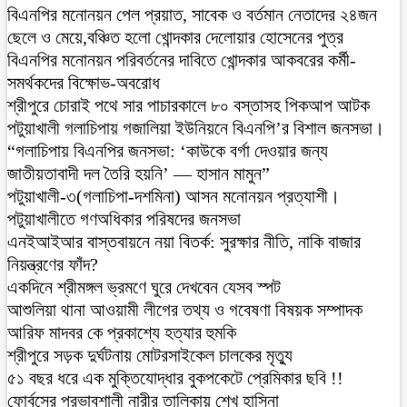
বিএনপির মনোনয়ন পেল প্রয়াত, সাবেক ও বর্তমান নেতাদের ২৪জন
ছেলে ও মেয়ে,বঞ্চিত হলো খোন্দকার দেলোয়ার হোসেনের পুত্র
বিএনপির মনোনয়ন পরিবর্তনের দাবিতে খোন্দকার আকবরের কর্মী-
সমর্থকদের বিক্ষোভ-অবরোধ
শ্রীপুরে চোরাই পথে সার পাচারকালে ৮০ বস্তাসহ পিকআপ আটক
‎পটুয়াখালী গলাচিপায় গজালিয়া ইউনিয়নে বিএনপি’র বিশাল জনসভা।
“গলাচিপায় বিএনপির জনসভা: ‘কাউকে বর্গা দেওয়ার জন্য
জাতীয়তাবাদী দল তৈরি হয়নি’ — হাসান মামুন”
পটুয়াখালী-৩(গলাচিপা-দশমিনা) আসন মনোনয়ন প্রত্যাশী।
পটুয়াখালীতে গণঅধিকার পরিষদের জনসভা
এনইআইআর বাস্তবায়নে নয়া বিতর্ক: সুরক্ষার নীতি, নাকি বাজার
নিয়ন্ত্রণের ফাঁদ?
একদিনে শ্রীমঙ্গল ভ্রমণে ঘুরে দেখবেন যেসব স্পট
আশুলিয়া থানা আওয়ামী লীগের তথ্য ও গবেষণা বিষয়ক সম্পাদক
আরিফ মাদবর কে প্রকাশ্যে হত্যার হুমকি
শ্রীপুরে সড়ক দুর্ঘটনায় মোটরসাইকেল চালকের মৃত্যু
৫১ বছর ধরে এক মুক্তিযোদ্ধার বুকপকেটে প্রেমিকার ছবি !!
ফোর্বসের প্রভাবশালী নারীর তালিকায় শেখ হাসিনা