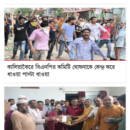
পথসভা
কালিয়াকৈরে বিএনপির কমিটি ঘোষনাকে কেন্দ্র করে
ধাওয়া পাল্টা ধাওয়া