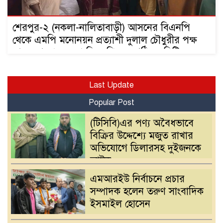
শেরপুর-২ (নকলা-নালিতাবাড়ী) আসনের বিএনপি
থেকে এমপি মনোনয়ন প্রত্যাশী দুলাল চৌধুরীর পক্ষ
থেকে শেরপুর জেলা বিএনপির নবগঠিত কমিটির
নেতৃবৃন্দদের সাথে ফুলের শুভেচ্ছা বিনিময়
Last Update
Popular Post
(টিসিবি)এর পণ্য অবৈধভাবে
বিক্রির উদ্দেশ্যে মজুত রাখার
অভিযোগে ডিলারসহ দুইজনকে
আটক
এমআরইউ নির্বাচনে প্রচার
সম্পাদক হলেন তরুণ সাংবাদিক
ইসমাইল হোসেন