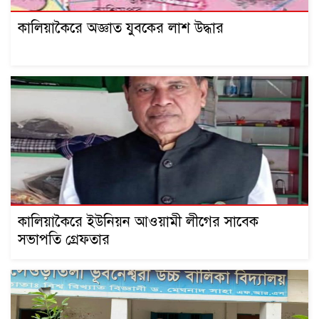
কালিয়াকৈরে অজ্ঞাত যুবকের লাশ উদ্ধার
কালিয়াকৈরে ইউনিয়ন আওয়ামী লীগের সাবেক
সভাপতি গ্রেফতার