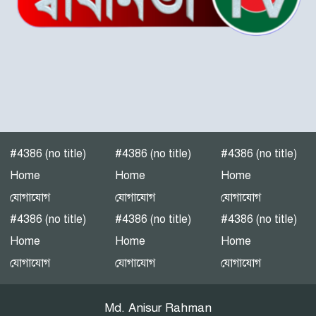
“গলাচিপায় বিএনপির জনসভা:
‘কাউকে বর্গা দেওয়ার জন্য
জাতীয়তাবাদী দল তৈরি হয়নি’
— হাসান মামুন”
পটুয়াখালী-৩(গলাচিপা-দশমিনা)
আসন মনোনয়ন প্রত্যাশী।
#4386 (no title)
#4386 (no title)
#4386 (no title)
পটুয়াখালীতে গণঅধিকার
Home
Home
Home
পরিষদের জনসভা
যোগাযোগ
যোগাযোগ
যোগাযোগ
#4386 (no title)
#4386 (no title)
#4386 (no title)
Home
Home
Home
এনইআইআর বাস্তবায়নে নয়া
যোগাযোগ
যোগাযোগ
যোগাযোগ
বিতর্ক: সুরক্ষার নীতি, নাকি
বাজার নিয়ন্ত্রণের ফাঁদ?
Md. Anisur Rahman