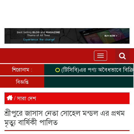
Toggle
navigation
(টিসিবি)এর পণ্য অবৈধভাবে বিক্রির 
শিরোনাম :
বিজ্ঞপ্তি
/
সারা দেশ
শ্রীপুরে জাসাস নেতা সোহেল মন্ডল এর প্রথম
মৃত্যু বার্ষিকী পালিত