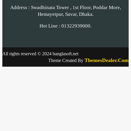
Address : Swadhinata Tower , 1st Floor, Poddar More,
Hemayetpur, Savar, Dhaka.
Hot Line : 01322939000.
All rights reserved © 2024 banglasoft.net
ThemesDealer.Com
Theme Created By