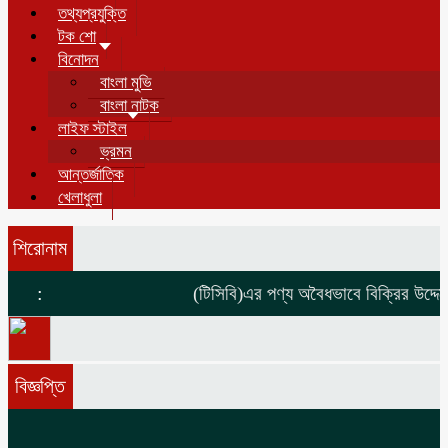
তথ্যপ্রযুক্তি
টক শো
বিনোদন
বাংলা মুভি
বাংলা নাটক
লাইফ স্টাইল
ভ্রমন
আন্তর্জাতিক
খেলাধুলা
শিরোনাম
:
(টিসিবি)এর পণ্য অবৈধভাবে বিক্রির উদ্দেশ্
বিজ্ঞপ্তি