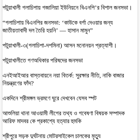
‎পটুয়াখালী গলাচিপায় গজালিয়া ইউনিয়নে বিএনপি’র বিশাল জনসভা।
“গলাচিপায় বিএনপির জনসভা: ‘কাউকে বর্গা দেওয়ার জন্য
জাতীয়তাবাদী দল তৈরি হয়নি’ — হাসান মামুন”
পটুয়াখালী-৩(গলাচিপা-দশমিনা) আসন মনোনয়ন প্রত্যাশী।
পটুয়াখালীতে গণঅধিকার পরিষদের জনসভা
এনইআইআর বাস্তবায়নে নয়া বিতর্ক: সুরক্ষার নীতি, নাকি বাজার
নিয়ন্ত্রণের ফাঁদ?
একদিনে শ্রীমঙ্গল ভ্রমণে ঘুরে দেখবেন যেসব স্পট
আশুলিয়া থানা আওয়ামী লীগের তথ্য ও গবেষণা বিষয়ক সম্পাদক
আরিফ মাদবর কে প্রকাশ্যে হত্যার হুমকি
শ্রীপুরে সড়ক দুর্ঘটনায় মোটরসাইকেল চালকের মৃত্যু