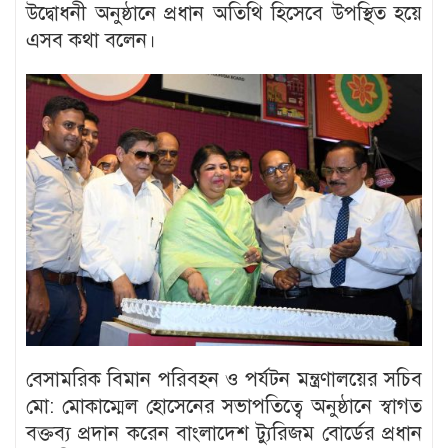
উদ্বোধনী অনুষ্ঠানে প্রধান অতিথি হিসেবে উপস্থিত হয়ে
এসব কথা বলেন।
বেসামরিক বিমান পরিবহন ও পর্যটন মন্ত্রণালয়ের সচিব
মো: মোকাম্মেল হোসেনের সভাপতিত্বে অনুষ্ঠানে স্বাগত
বক্তব্য প্রদান করেন বাংলাদেশ ট্যুরিজম বোর্ডের প্রধান