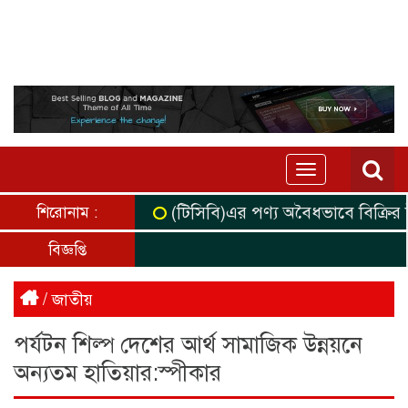
Toggle
navigation
(টিসিবি)এর পণ্য অবৈধভাবে বিক্রির উদ্দে
শিরোনাম :
বিজ্ঞপ্তি
/
জাতীয়
পর্যটন শিল্প দেশের আর্থ সামাজিক উন্নয়নে
অন্যতম হাতিয়ার:স্পীকার