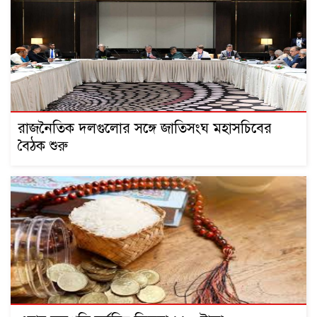
রাজনৈতিক দলগুলোর সঙ্গে জাতিসংঘ মহাসচিবের
বৈঠক শুরু