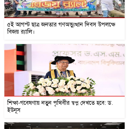
৫ই আগস্ট ছাত্র জনতার গণঅভ্যুত্থান দিবস উপলক্ষে
বিজয় র‍্যালি।
শিক্ষা-গবেষণায় নতুন পৃথিবীর স্বপ্ন দেখতে হবে: ড.
ইউনূস