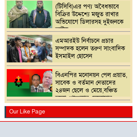
(টিসিবি)এর পণ্য অবৈধভাবে
বিক্রির উদ্দেশ্যে মজুত রাখার
অভিযোগে ডিলারসহ দুইজনকে
আটক
এমআরইউ নির্বাচনে প্রচার
সম্পাদক হলেন তরুণ সাংবাদিক
ইসমাইল হোসেন
বিএনপির মনোনয়ন পেল প্রয়াত,
সাবেক ও বর্তমান নেতাদের
২৪জন ছেলে ও মেয়ে,বঞ্চিত
হলো খোন্দকার দেলোয়ার
হোসেনের পুত্র
বিএনপির মনোনয়ন পরিবর্তনের
Our Like Page
দাবিতে খোন্দকার আকবরের
কর্মী-সমর্থকদের বিক্ষোভ-
অবরোধ