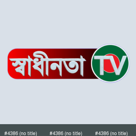
শ্রীপুরে চোরাই পথে সার
পাচারকালে ৮০ বস্তাসহ পিকআপ
আটক
‎পটুয়াখালী গলাচিপায় গজালিয়া
ইউনিয়নে বিএনপি’র বিশাল
জনসভা।
“গলাচিপায় বিএনপির জনসভা:
‘কাউকে বর্গা দেওয়ার জন্য
জাতীয়তাবাদী দল তৈরি হয়নি’
— হাসান মামুন”
পটুয়াখালী-৩(গলাচিপা-দশমিনা)
আসন মনোনয়ন প্রত্যাশী।
#4386 (no title)
#4386 (no title)
#4386 (no title)