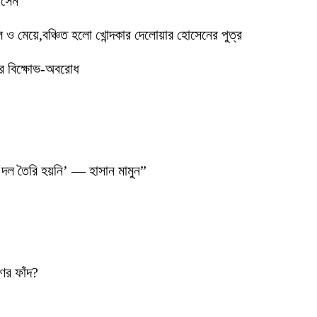
োসেন
মেয়ে,বঞ্চিত হলো খোন্দকার দেলোয়ার হোসেনের পুত্র
ের বিক্ষোভ-অবরোধ
 দল তৈরি হয়নি’ — হাসান মামুন”
ণের ফাঁদ?