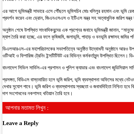
এর আগে ভূমিমন্ত্রী সাভারে এসে পৌঁছলে ভূমিসচিব মোঃ খলিলুর রহমান এবং ভূমি রেকর
প্রদর্শন করেন এবং ড্রোন, জিএনএসএস ও ইটিএস যন্ত্র সহ অত্যাধুনিক জরিপ যন্ত্র 
অনুষ্ঠান শেষে উপস্থিত সাংবাদিকবৃন্দের এক প্রশ্নের জবাবে ভূমিমন্ত্রী জানান, “মা
ম্যাপ তৈরি করা হচ্ছে, এর ফলে কৃষিজমি, জলাভূমি, পাহাড় ও বনভূমি রক্ষাসহ জমির প
ডিএলআরএস-এর মহাপরিচালকের সভাপতিত্বে অনুষ্ঠিত উদ্বোধনী অনুষ্ঠানে আরও উপস্থিত 
ওটিআই ও ফিশারিজ ট্রেনিং ইন্সটিটিউট এর বিভিন্ন কর্মকর্তাবৃন্দ উপস্থিত ছিলেন
বাংলাদেশ সিভিল সার্ভিস-এর প্রশাসন ও পুলিশ ক্যাডার এবং বাংলাদেশ জুডিসিয়াল সা
প্রসঙ্গত, বিডিএস বাস্তবায়িত হলে ভূমি জরিপ, ভূমি ব্যবস্থাপনা অফিসের মধ্যে নেটও
দেখার সুযোগ পাবে। ভূমি জরিপ ও ব্যবস্থাপনায় স্বচ্ছতা ও জবাবদিহিতা নিশ্চিত হবে ব
দাগ সংশোধনের নকশাসহ খতিয়ান তৈরি হবে।
আপনার মতামত লিখুন :
Leave a Reply