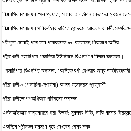
এমআরইউ নির্বাচনে প্রচার সম্পাদক হলেন তরুণ সাংবাদিক ইসমাইল হ
বিএনপির মনোনয়ন পেল প্রয়াত, সাবেক ও বর্তমান নেতাদের ২৪জন ছেলে ও 
বিএনপির মনোনয়ন পরিবর্তনের দাবিতে খোন্দকার আকবরের কর্মী-সমর্থকদ
শ্রীপুরে চোরাই পথে সার পাচারকালে ৮০ বস্তাসহ পিকআপ আটক
‎পটুয়াখালী গলাচিপায় গজালিয়া ইউনিয়নে বিএনপি’র বিশাল জনসভা।
“গলাচিপায় বিএনপির জনসভা: ‘কাউকে বর্গা দেওয়ার জন্য জাতীয়তাবাদী
পটুয়াখালী-৩(গলাচিপা-দশমিনা) আসন মনোনয়ন প্রত্যাশী।
পটুয়াখালীতে গণঅধিকার পরিষদের জনসভা
এনইআইআর বাস্তবায়নে নয়া বিতর্ক: সুরক্ষার নীতি, নাকি বাজার নিয়ন্ত্র
একদিনে শ্রীমঙ্গল ভ্রমণে ঘুরে দেখবেন যেসব স্পট