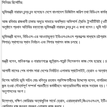
সিনিয়র রিপোর্টার:
ভূমিমন্ত্রী নারায়ন চন্দ্র চন্দ বলেছেন দেশে বাংলাদেশ ডিজিটাল জরিপ তথা বিডিএস কার
আজ রবিবার রাজধানী ঢাকার অদূরে সাভারে অবস্থিত অফিসার্স ট্রেনিং ইন্সটিটিউট (ও
অনুষ্ঠানে প্রধান অতিথির বক্তব্যে ভূমিমন্ত্রী নারায়ন চন্দ্র চন্দ এ কথা বলেন। ভ
ভূমিমন্ত্রী বলেন, বিডিএস-এর আওতাভুক্ত ইডিএলএমএস প্রকল্পের মাধ্যমে চট্টগ্রাম ও ন
পিলার) স্থাপনের স্থান নির্বাচন এবং পিলার স্থাপন কাজ চলছে।
মন্ত্রী বলেন, মানিকগঞ্জ ও নারায়ণগঞ্জে কন্ট্রোল-পয়েন্ট সিলেকশন কাজ শেষ হয়েছে। চ
আগামী মাসের শেষ নাগাদ সারা দেশের নির্বাচিত এলাকায় স্যাটেলাইট, ড্রোন ও অন্যান্
বিশেষ অতিথি ভূমি সচিব মোঃ খলিলুর রহমান প্রশিক্ষণার্থীদের উদ্দেশ্যে বলেন, নাগরি
জন্ম হওয়া সৌহার্দপূর্ণ সম্পর্ক পরবর্তীতে কর্মজীবনে আন্তঃবিভাগীয় কাজে সহায়ক 
অনুশাসনের অংশ।
উল্লেখ্য, দক্ষিণ কোরিয়ার অত্যাধুনিক সার্ভে ড্রোন, এয়ারক্রাফট,জিএনএসএস, ইটি
কোরিয়ান দক্ষ জনবল প্রকল্প এলাকায় কাজ করছে।