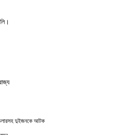
যালি।
রাজ্য
ে ডিলারসহ দুইজনকে আটক