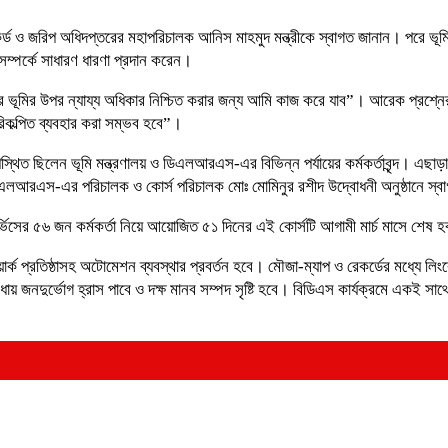
্ড ও জরিপ অধিদপ্তরের মহাপরিচালক আনিস মাহমুদ মন্ত্রীকে স্বাগত জানান। পরে ভূমি র
সম্পর্কে সাধারণ ধারণা প্রদান করেন।
নুষের ভূমির উপর ন্যায্য অধিকার নিশ্চিত করার জন্য আমি কাজ করে যাব”। আরেক প্রশ্নের
রিকল্পিত ব্যবহার করা সম্ভব হবে”।
ছিলেন ভূমি মন্ত্রণালয় ও ডিএলআরএস-এর বিভিন্ন পর্যায়ের কর্মকর্তাবৃন্দ। এছাড়া সা
। ডিএলআরএস-এর পরিচালক ও কোর্স পরিচালক মোঃ মোমিনুর রশীদ উদ্বোধনী অনুষ্ঠানে স্ব
র্ভিসের ৫৬ জন কর্মকর্তা নিয়ে আয়োজিত ৫১ দিনের এই কোর্সটি আগামী মার্চ মাসে শেষ 
য়ার্ক প্রতিষ্ঠাসহ অটোমেশন ব্যবস্থার প্রবর্তন হবে। মৌজা-ম্যাপ ও রেকর্ডের মধ্যে 
িধায় জনদুর্ভোগ হ্রাস পাবে ও দক্ষ মানব সম্পদ সৃষ্টি হবে। বিডিএস কার্যক্রমে একই সা