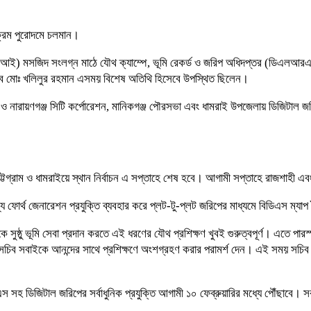
্যক্রম পুরোদমে চলমান।
টিআই) মসজিদ সংলগ্ন মাঠে যৌথ ক্যাম্পে, ভূমি রেকর্ড ও জরিপ অধিদপ্তর (ডিএলআরএস)
ূমি সচিব মোঃ খলিলুর রহমান এসময় বিশেষ অতিথি হিসেবে উপস্থিত ছিলেন।
ারায়ণগঞ্জ সিটি কর্পোরেশন, মানিকগঞ্জ পৌরসভা এবং ধামরাই উপজেলায় ডিজিটাল জরিপের কন্
ট্টগ্রাম ও ধামরাইয়ে স্থান নির্বাচন এ সপ্তাহে শেষ হবে। আগামী সপ্তাহে রাজশাহী এবং ক
য ফোর্থ জেনারেশন প্রযুক্তি ব্যবহার করে প্লট-টু-প্লট জরিপের মাধ্যমে বিডিএস ম্যা
ককে সুষ্ঠু ভূমি সেবা প্রদান করতে এই ধরণের যৌথ প্রশিক্ষণ খুবই গুরুত্বপূর্ণ। এতে প
হয়। সচিব সবাইকে আনন্দের সাথে প্রশিক্ষণে অংশগ্রহণ করার পরামর্শ দেন। এই সময় সচি
এস সহ ডিজিটাল জরিপের সর্বাধুনিক প্রযুক্তি আগামী ১০ ফেব্রুয়ারির মধ্যে পৌঁছাবে