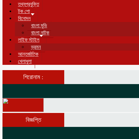
তথ্যপ্রযুক্তি
টক শো
বিনোদন
বাংলা মুভি
বাংলা নাটক
লাইফ স্টাইল
ভ্রমন
আন্তর্জাতিক
খেলাধুলা
শিরোনাম :
বিজ্ঞপ্তি