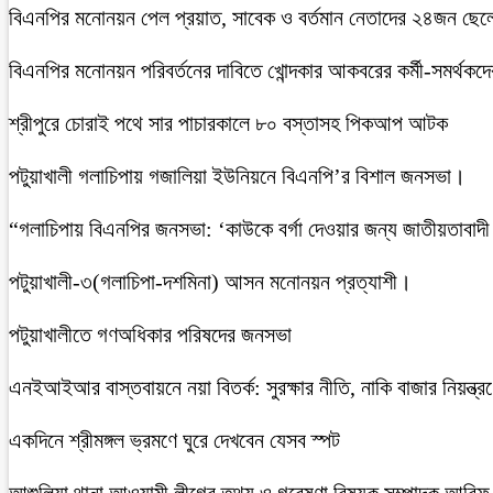
বিএনপির মনোনয়ন পেল প্রয়াত, সাবেক ও বর্তমান নেতাদের ২৪জন ছেলে ও 
বিএনপির মনোনয়ন পরিবর্তনের দাবিতে খোন্দকার আকবরের কর্মী-সমর্থকদ
শ্রীপুরে চোরাই পথে সার পাচারকালে ৮০ বস্তাসহ পিকআপ আটক
‎পটুয়াখালী গলাচিপায় গজালিয়া ইউনিয়নে বিএনপি’র বিশাল জনসভা।
“গলাচিপায় বিএনপির জনসভা: ‘কাউকে বর্গা দেওয়ার জন্য জাতীয়তাবাদী
পটুয়াখালী-৩(গলাচিপা-দশমিনা) আসন মনোনয়ন প্রত্যাশী।
পটুয়াখালীতে গণঅধিকার পরিষদের জনসভা
এনইআইআর বাস্তবায়নে নয়া বিতর্ক: সুরক্ষার নীতি, নাকি বাজার নিয়ন্ত্র
একদিনে শ্রীমঙ্গল ভ্রমণে ঘুরে দেখবেন যেসব স্পট
আশুলিয়া থানা আওয়ামী লীগের তথ্য ও গবেষণা বিষয়ক সম্পাদক আরিফ ম