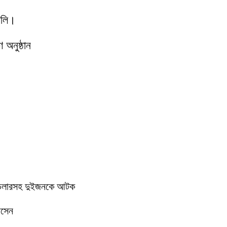
যালি।
অনুষ্ঠান
ে ডিলারসহ দুইজনকে আটক
োসেন