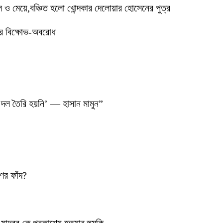
মেয়ে,বঞ্চিত হলো খোন্দকার দেলোয়ার হোসেনের পুত্র
ের বিক্ষোভ-অবরোধ
 দল তৈরি হয়নি’ — হাসান মামুন”
ণের ফাঁদ?
াদবর কে প্রকাশ্যে হত্যার হুমকি