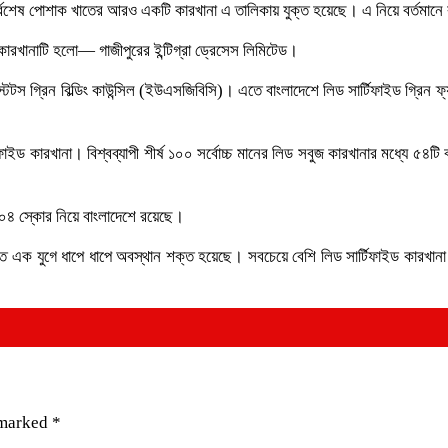
সর্বশেষ পোশাক খাতের আরও একটি কারখানা এ তালিকায় যুক্ত হয়েছে। এ নিয়ে বর্তমানে
য়া কারখানাটি হলো— গাজীপুরের ইন্টিগ্রা ড্রেসেস লিমিটেড।
েটস গ্রিন বিল্ডিং কাউন্সিল (ইউএসজিবিসি)। এতে বাংলাদেশে লিড সার্টিফাইড গ্রিন ফ্যাক্ট
ফাইড কারখানা। বিশ্বব্যাপী শীর্ষ ১০০ সর্বোচ্চ মানের লিড সবুজ কারখানার মধ্যে ৫৪টি ব
 ১০৪ স্কোর নিয়ে বাংলাদেশে রয়েছে।
 এক যুগে ধাপে ধাপে অবস্থান শক্ত হয়েছে। সবচেয়ে বেশি লিড সার্টিফাইড কারখানা
 marked
*