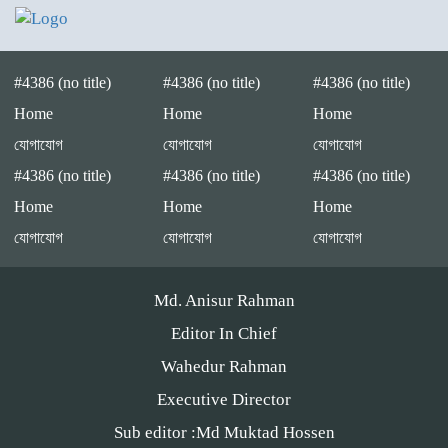
শ্রীপুরে চোরাই পথে সার পাচারকালে
৮০ বস্তাসহ পিকআপ আটক
#4386 (no title)
#4386 (no title)
#4386 (no title)
Home
Home
Home
যোগাযোগ
যোগাযোগ
যোগাযোগ
‎পটুয়াখালী গলাচিপায় গজালিয়া
#4386 (no title)
#4386 (no title)
#4386 (no title)
ইউনিয়নে বিএনপি’র বিশাল জনসভা।
Home
Home
Home
যোগাযোগ
যোগাযোগ
যোগাযোগ
“গলাচিপায় বিএনপির জনসভা: ‘কাউকে
Md. Anisur Rahman
বর্গা দেওয়ার জন্য জাতীয়তাবাদী দল
তৈরি হয়নি’ — হাসান মামুন”
Editor In Chief
Wahedur Rahman
পটুয়াখালী-৩(গলাচিপা-দশমিনা) আসন
Executive Director
মনোনয়ন প্রত্যাশী।
Sub editor :Md Muktad Hossen