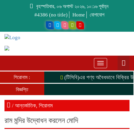
বৃহস্পতিবার, ০৬ অগাস্ট ২০২৬, ১০:১৬ পূর্বাহ্ন
#4386 (no title)
Home
যোগাযোগ
Toggle
navigation
(টিসিবি)এর পণ্য অবৈধভাবে বিক্রির উদ
শিরোনাম :
বিজ্ঞপ্তি
/
আন্তর্জাতিক
,
শিরোনাম
রাম মন্দির উদ্বোধন করলেন মোদি