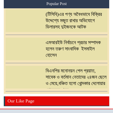
Popular Post
(টিসিবি)এর পণ্য অবৈধভাবে বিক্রির
উদ্দেশ্যে মজুত রাখার অভিযোগে
ডিলারসহ দুইজনকে আটক
এমআরইউ নির্বাচনে প্রচার সম্পাদক
হলেন তরুণ সাংবাদিক ইসমাইল
হোসেন
বিএনপির মনোনয়ন পেল প্রয়াত,
সাবেক ও বর্তমান নেতাদের ২৪জন ছেলে
ও মেয়ে,বঞ্চিত হলো খোন্দকার দেলোয়ার
হোসেনের পুত্র
বিএনপির মনোনয়ন পরিবর্তনের দাবিতে
Our Like Page
খোন্দকার আকবরের কর্মী-সমর্থকদের
বিক্ষোভ-অবরোধ