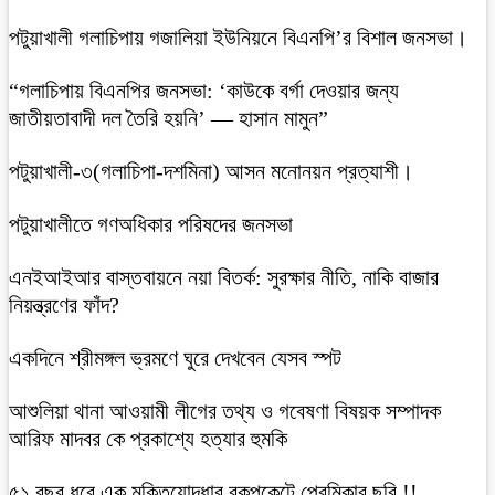
‎পটুয়াখালী গলাচিপায় গজালিয়া ইউনিয়নে বিএনপি’র বিশাল জনসভা।
“গলাচিপায় বিএনপির জনসভা: ‘কাউকে বর্গা দেওয়ার জন্য
জাতীয়তাবাদী দল তৈরি হয়নি’ — হাসান মামুন”
পটুয়াখালী-৩(গলাচিপা-দশমিনা) আসন মনোনয়ন প্রত্যাশী।
পটুয়াখালীতে গণঅধিকার পরিষদের জনসভা
এনইআইআর বাস্তবায়নে নয়া বিতর্ক: সুরক্ষার নীতি, নাকি বাজার
নিয়ন্ত্রণের ফাঁদ?
একদিনে শ্রীমঙ্গল ভ্রমণে ঘুরে দেখবেন যেসব স্পট
আশুলিয়া থানা আওয়ামী লীগের তথ্য ও গবেষণা বিষয়ক সম্পাদক
আরিফ মাদবর কে প্রকাশ্যে হত্যার হুমকি
৫১ বছর ধরে এক মুক্তিযোদ্ধার বুকপকেটে প্রেমিকার ছবি !!