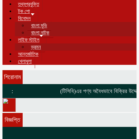
তথ্যপ্রযুক্তি
টক শো
বিনোদন
বাংলা মুভি
বাংলা নাটক
লাইফ স্টাইল
ভ্রমন
আন্তর্জাতিক
খেলাধুলা
শিরোনাম
:
(টিসিবি)এর পণ্য অবৈধভাবে বিক্রির উদ্দেশ্
বিজ্ঞপ্তি